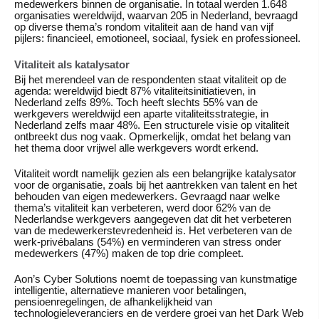
medewerkers binnen de organisatie. In totaal werden 1.648
organisaties wereldwijd, waarvan 205 in Nederland, bevraagd
op diverse thema’s rondom vitaliteit aan de hand van vijf
pijlers: financieel, emotioneel, sociaal, fysiek en professioneel.
Vitaliteit als katalysator
Bij het merendeel van de respondenten staat vitaliteit op de
agenda: wereldwijd biedt 87% vitaliteitsinitiatieven, in
Nederland zelfs 89%. Toch heeft slechts 55% van de
werkgevers wereldwijd een aparte vitaliteitsstrategie, in
Nederland zelfs maar 48%. Een structurele visie op vitaliteit
ontbreekt dus nog vaak. Opmerkelijk, omdat het belang van
het thema door vrijwel alle werkgevers wordt erkend.
Vitaliteit wordt namelijk gezien als een belangrijke katalysator
voor de organisatie, zoals bij het aantrekken van talent en het
behouden van eigen medewerkers. Gevraagd naar welke
thema’s vitaliteit kan verbeteren, werd door 62% van de
Nederlandse werkgevers aangegeven dat dit het verbeteren
van de medewerkerstevredenheid is. Het verbeteren van de
werk-privébalans (54%) en verminderen van stress onder
medewerkers (47%) maken de top drie compleet.
Aon’s Cyber Solutions noemt de toepassing van kunstmatige
intelligentie, alternatieve manieren voor betalingen,
pensioenregelingen, de afhankelijkheid van
technologieleveranciers en de verdere groei van het Dark Web