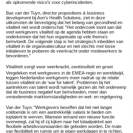
als opkomende risico’s voor cyberincidenten.
Bas van der Tuyn, director propositions & business
development bij Aon’s Health Solutions, ziet in deze
uitkomsten de bevestiging dat het belang van gezondheid en
vitaliteit niet wordt onderschat: “Het onderzoek toont aan dat
veel werkgevers vitaliteit op de agenda hebben staan en
onderkennen dat het hun organisatie op vele thema’s
beïnvloedt. De volgende stap is het strategisch inbedden van
vitaliteit in de organisatiecultuur en niet slechts met losse
initiatieven te proberen de veerkracht onder medewerkers te
bevorderen.”
Vitaliteit zorgt voor veerkracht, continuïteit en groei
Vergeleken met werkgevers in de EMEA-regio en wereldwijd,
leggen Nederlandse werkgevers meer nadruk op de relatie
tussen vitaliteit en de ‘war for talent’. Problemen bij het
aantrekken van talent wordt namelijk gezien als hét onderwerp
dat de business negatief kan beïnvloeden, meer dan
veranderende marktomstandigheden en wet- en regelgeving.
Van der Tuyn: “Werkgevers beseffen dat het niet langer
voldoende is om een aantrekkelijk salaris te bieden om
toptalent te werven. Wanneer iemand een nieuwe functie
overweegt, zal hij of zij kijken naar het totaalpakket aan
flexibele arbeidsvoorwaarden die geboden worden. De mate
van flexibiliteit en ruimte om je eigen werkdagen in te richten,