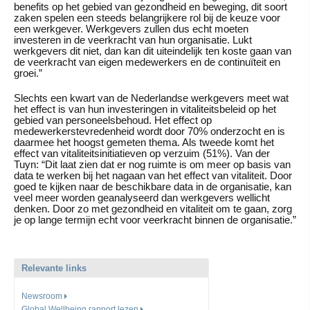
benefits op het gebied van gezondheid en beweging, dit soort
zaken spelen een steeds belangrijkere rol bij de keuze voor
een werkgever. Werkgevers zullen dus echt moeten
investeren in de veerkracht van hun organisatie. Lukt
werkgevers dit niet, dan kan dit uiteindelijk ten koste gaan van
de veerkracht van eigen medewerkers en de continuïteit en
groei.”
Slechts een kwart van de Nederlandse werkgevers meet wat
het effect is van hun investeringen in vitaliteitsbeleid op het
gebied van personeelsbehoud. Het effect op
medewerkerstevredenheid wordt door 70% onderzocht en is
daarmee het hoogst gemeten thema. Als tweede komt het
effect van vitaliteitsinitiatieven op verzuim (51%). Van der
Tuyn: “Dit laat zien dat er nog ruimte is om meer op basis van
data te werken bij het nagaan van het effect van vitaliteit. Door
goed te kijken naar de beschikbare data in de organisatie, kan
veel meer worden geanalyseerd dan werkgevers wellicht
denken. Door zo met gezondheid en vitaliteit om te gaan, zorg
je op lange termijn echt voor veerkracht binnen de organisatie.”
Relevante links
Newsroom
Global Wellbeing rapport lezen