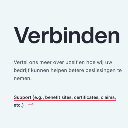
Alle oplossingen
Over
Verbinden
Vertel ons meer over uzelf en hoe wij uw
bedrijf kunnen helpen betere beslissingen te
Human Capital
nemen.
Betere
Support (e.g., benefit sites, certificates, claims,
etc.)
beslissing