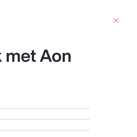
Carrières
Beleggers
Nieuws
BEL
NL
k met Aon