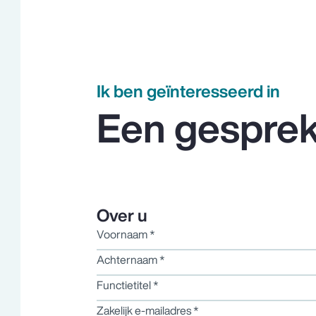
Contact opnemen
Ik ben geïnteresseerd in
Een gespre
Over u
Voornaam
*
Achternaam
*
en
Functietitel
*
Zakelijk e-mailadres
*