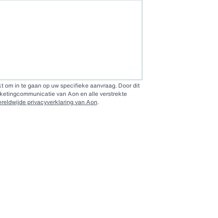
ver
ekt om in te gaan op uw specifieke aanvraag. Door dit
rketingcommunicatie van Aon en alle verstrekte
reldwijde privacyverklaring van Aon
.