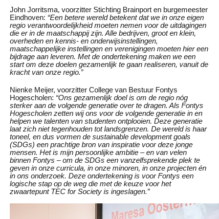
John Jorritsma, voorzitter Stichting Brainport en burgemeester
Eindhoven:
“Een betere wereld betekent dat we in onze eigen
regio verantwoordelijkheid moeten nemen voor de uitdagingen
die er in de maatschappij zijn. Alle bedrijven, groot en klein,
overheden en kennis- en onderwijsinstellingen,
maatschappelijke instellingen en verenigingen moeten hier een
bijdrage aan leveren. Met de ondertekening maken we een
start om deze doelen gezamenlijk te gaan realiseren, vanuit de
kracht van onze regio.”
Nienke Meijer, voorzitter College van Bestuur Fontys
Hogescholen:
“Ons gezamenlijk doel is om de regio nóg
sterker aan de volgende generatie over te dragen. Als Fontys
Hogescholen zetten wij ons voor de volgende generatie in en
helpen we talenten van studenten ontplooien. Deze generatie
laat zich niet tegenhouden tot landsgrenzen. De wereld is haar
toneel, en dus vormen de sustainable development goals
(SDGs) een prachtige bron van inspiratie voor deze jonge
mensen. Het is mijn persoonlijke ambitie – en van velen
binnen Fontys – om de SDGs een vanzelfsprekende plek te
geven in onze curricula, in onze minoren, in onze projecten én
in ons onderzoek. Deze ondertekening is voor Fontys een
logische stap op de weg die met de keuze voor het
zwaartepunt TEC for Society is ingeslagen.”