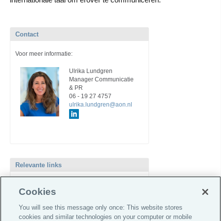
internationale taal om erover te communiceren.
Contact
Voor meer informatie:
Ulrika Lundgren
Manager Communicatie
& PR
06 - 19 27 4757
ulrika.lundgren@aon.nl
Relevante links
Newsroom
Cookies
Maatschappelijk verantwoord ondernemen
You will see this message only once: This website stores
cookies and similar technologies on your computer or mobile