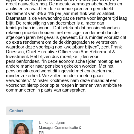
groeit nauwelijks nog. De meeste vermogensbeheerders en
analisten verwachten de komende jaren een gemiddeld
rendement van 3% à 4% per jaar met flink wat volatiliteit.
Daarnaast is de verwachting dat de rente voor langere tijd laag
blijft. De rentestijging van december is al meer dan
tenietgedaan in januari. “Dat betekent dat pensioenfondsen
rekening moeten houden met een lager rendement dan de
afgelopen jaren het geval is geweest. Er is minder vooruitzicht
op extra rendement om de dekkingsgraden te versterken
waardoor deze voorlopig nog kwetsbaar blijven”, zegt Frank
Driessen, Chief Executive Officer van Aon Retirement &
Investment. Het blijven dus moeilijke tijden voor
pensioenfondsen. “In deze economische tijden moet op een
andere manier naar pensioen gekeken worden. Met het
pensioenakkoord wordt dit ingevuld met contracten met
minder zekerheid. We zullen minder moeten gaan
verwachten.” Minister Koolmees nam deze maand al een
voorschot hierop door op te roepen in termen van ambitie te
communiceren in plaats van aanspraken.
Contact
Ulrika Lundgren
Manager Communicatie &
PR