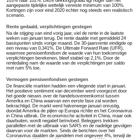
103% naar 102%. Deze dekkingsgraad ligt hoger dan het
aangepaste tijdelijke wettelijk vereiste minimum van 100%.
Kortingen zijn voor eind 2020 echter nog steeds een realistisch
scenario.
Rente gedaald, verplichtingen gestegen
Na de stijging van eind vorig jaar, viel de rente in de laatste
weken van januari terug. De rente daalde met gemiddeld 24
basispunten sinds vorige maand. De 30-jaarsrente eindigde op
een niveau van 0,341%. De Ultimate Forward Rate (UFR),
waarmee pensioenfondsen de waarde van hun toekomstige
verplichtingen berekenen, bleef stabiel op 2,1%. Door de
rentedaling nam de waarde van de verplichtingen per saldo
met ruim 5% toe.
Vermogen pensioenfondsen gestegen
De financiële markten hadden een vliegende start in januari.
Het positieve sentiment van december werd voorgezet door
het goede nieuws over de handelsovereenkomst tussen
Amerika en China waarvan een eerste fase zal worden
bekrachtigd. De markt werd halverwege januari onrustig,
doordat Amerika de pijlen op Europa richtte en het Coronavirus
in China uitbrak. De economische activiteit in China, maar ook
daarbuiten, wordt negatief beïnvloed. Beleggers trekken
parallellen met de uitbraak van SARS en de nadelige gevolgen
daarvan voor de markten. Sinds de berichten over het
Coronavirus daalden de aandelen met ongeveer 4%, terwijl de