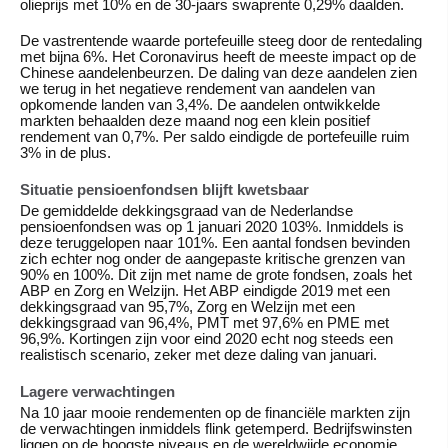
olieprijs met 10% en de 30-jaars swaprente 0,29% daalden.
De vastrentende waarde portefeuille steeg door de rentedaling
met bijna 6%. Het Coronavirus heeft de meeste impact op de
Chinese aandelenbeurzen. De daling van deze aandelen zien
we terug in het negatieve rendement van aandelen van
opkomende landen van 3,4%. De aandelen ontwikkelde
markten behaalden deze maand nog een klein positief
rendement van 0,7%. Per saldo eindigde de portefeuille ruim
3% in de plus.
Situatie pensioenfondsen blijft kwetsbaar
De gemiddelde dekkingsgraad van de Nederlandse
pensioenfondsen was op 1 januari 2020 103%. Inmiddels is
deze teruggelopen naar 101%. Een aantal fondsen bevinden
zich echter nog onder de aangepaste kritische grenzen van
90% en 100%. Dit zijn met name de grote fondsen, zoals het
ABP en Zorg en Welzijn. Het ABP eindigde 2019 met een
dekkingsgraad van 95,7%, Zorg en Welzijn met een
dekkingsgraad van 96,4%, PMT met 97,6% en PME met
96,9%. Kortingen zijn voor eind 2020 echt nog steeds een
realistisch scenario, zeker met deze daling van januari.
Lagere verwachtingen
Na 10 jaar mooie rendementen op de financiële markten zijn
de verwachtingen inmiddels flink getemperd. Bedrijfswinsten
liggen op de hoogste niveaus en de wereldwijde economie