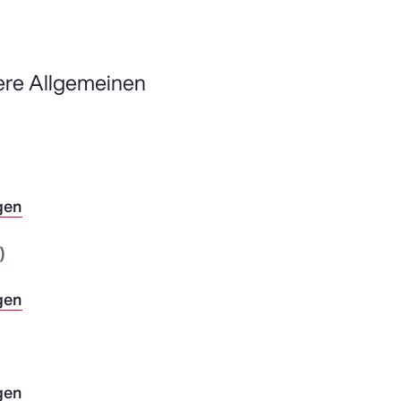
ere Allgemeinen
gen
C)
gen
gen