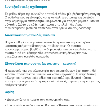
Συνταξιοδοτικός σχεδιασμός
Το μείζον θέμα της σύνταξης αποτελεί πλέον μία βεβαιωμένη ανάγκη.
Ο ορθολογικός σχεδιασμός και η κατάλληλη στρατηγική βοηθούν
στην δημιουργία απαραίτητου κεφαλαίου για επαρκή μηνιαία, ισόβια
σύνταξη. Στόχο σε κάθε περίπτωση αποτελεί η διατήρηση
συγκεκριμένου βιοτικού επιπέδου στην ηλικία συνταξιοδότησης.
Αποκατάσταση/σπουδές παιδιών
Πάγια επιθυμία των γονέων αποτελεί η πανεπιστημιακή ή/και
μεταπτυχιακή εκπαίδευση των παιδιών τους. Ο σωστός
προγραμματισμός βοηθά στην δημιουργία ικανού κεφαλαίου για το
σκοπό αυτό και εξασφαλίζει αποτελεσματική διαχείριση των
σχετιζόμενων υψηλών δαπανών.
Εξασφάλιση περιουσίας (αυτοκίνητο – κατοικία)
Η περιουσία για την πλειοψηφία των περιπτώσεων έχει αποκτηθεί
κατόπιν προσωπικών θυσιών και κόπου εργασίας. Η ασφαλιστική
κάλυψη σε πραγματικές αξίες και στο καλύτερο δυνατό κόστος,
παρέχει την σιγουριά ότι η περιουσία είναι εξασφαλισμένη και για τις
επόμενες γενιές.
Οφέλη
Διευκρινίζεται η πορεία των οικονομικών σας.
Έχετε πλήρη εικόνα για τις βραχυπρόθεσμες και μακροπρόθεσμες