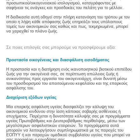
προσωπικού/οικογενειακού ισολογισμού, καταγράφοντας με
σαφήνεια τις ανάγκες και προσδοκίες του πελάτη για το μέλλον.
Η διαδικασία αυτή οδηγεί στην πλήρη κατανόηση του τρόπου με τον
οποίο η λήψη κάθε απόφασης ζωής επηρεάζει τους υπόλοιπους
τομείς των οικονομικών σας καθώς και πως, τεκμηριωμένα, μπορεί
να χαραχθεί το πλάνο ζωής.
Σε ποιες επιλογές σας μπορούμε να προσφέρουμε αξία:
Προστασία οικογένειας και διασφάλιση εισοδήματος
Η προστασία και η διατήρηση ενός ικανοποιητικού βιοτικού επιπέδου
ζωής για την οικογένειά σας, σε περίπτωση απώλειας ζωής ή
ανικανότητας προς εργασία του οικογενειάρχη, είναι δυνατή μέσω
του προσδιορισμού του απαιτούμενου κεφαλαίου και της επαρκούς
ασφάλισης του.
Διαχείριση εξόδων υγείας
Μία επαρκής ασφάλιση υγείας διασφαλίζει την κάλυψη του
οικονομικού κινδύνου στην ίαση κάποιας σοβαρής ασθένειας ή
ατυχήματος. Παρέχεται η δυνατότητα κάλυψής σας με προγράμματα
υγείας Πρωτοβάθμιας και Δευτεροβάθμιας περίθαλψης, μέσω των
μεγαλύτερων ασφαλιστικών εταιρειών. Τα προγράμματα αυτά
μπορούν να λειτουργήσουν συμπληρωματικά με τις παροχές του
ΕΟΠΥΥ ή και παροχών ομαδικού συμβολαίου υγείας που μπορεί να
σας προσφέρει ο εργοδότης σας.