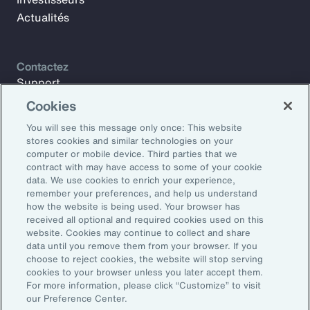
Actualités
Contactez
Support
Contactez-nous
Cookies
You will see this message only once: This website
stores cookies and similar technologies on your
Abonnez-vous à Aon Insights pour recevoir chaque semaine
computer or mobile device. Third parties that we
des articles, rapports et mises à jour de nos experts.
contract with may have access to some of your cookie
data. We use cookies to enrich your experience,
Adresse e-mail:
remember your preferences, and help us understand
how the website is being used. Your browser has
received all optional and required cookies used on this
S’abonner
website. Cookies may continue to collect and share
data until you remove them from your browser. If you
choose to reject cookies, the website will stop serving
©2026 Aon plc. All rights reserved.
cookies to your browser unless you later accept them.
Declaration de confidentialité
Mentions légales
For more information, please click “Customize” to visit
Conditions générales
Préférences d'e-mail
our Preference Center.