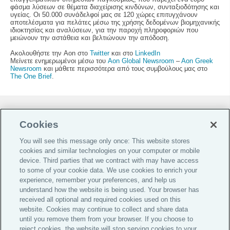
φάσμα λύσεων σε θέματα διαχείρισης κινδύνων, συνταξιοδότησης και
υγείας. Οι 50.000 συνάδελφοί μας σε 120 χώρες επιτυγχάνουν
αποτελέσματα για πελάτες μέσω της χρήσης δεδομένων βιομηχανικής
ιδιοκτησίας και αναλύσεων, για την παροχή πληροφοριών που
μειώνουν την αστάθεια και βελτιώνουν την απόδοση.
Ακολουθήστε την Aon στο
Twitter
και στο
LinkedIn
Μείνετε ενημερωμένοι μέσω του
Aon Global Newsroom
–
Aon Greek
Newsroom
και μάθετε περισσότερα από τους συμβούλους μας στο
The One Brief
.
Προτιμήσεις Cookies
Cookies
Do Not Sell or Share My Personal Information
You will see this message only once: This website stores
Διαχείριση Αιτιάσεων
cookies and similar technologies on your computer or mobile
Διασφάλιση Ποιότητας
device. Third parties that we contract with may have access
to some of your cookie data. We use cookies to enrich your
Ασφάλεια Πληροφοριών
experience, remember your preferences, and help us
understand how the website is being used. Your browser has
Νομικό Περιεχόμενο
received all optional and required cookies used on this
website. Cookies may continue to collect and share data
Προστασία Προσωπικών Δεδομένων
until you remove them from your browser. If you choose to
reject cookies, the website will stop serving cookies to your