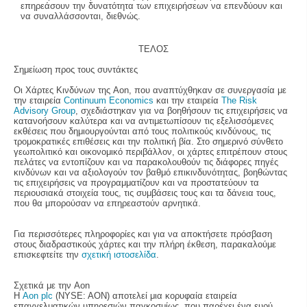
επηρεάσουν την δυνατότητα των επιχειρήσεων να επενδύουν και
να συναλλάσσονται, διεθνώς.
ΤΕΛΟΣ
Σημείωση προς τους συντάκτες
Οι Χάρτες Κινδύνων της Aon, που αναπτύχθηκαν σε συνεργασία με
την εταιρεία
Continuum Economics
και την εταιρεία
The Risk
Advisory Group
, σχεδιάστηκαν για να βοηθήσουν τις επιχειρήσεις να
κατανοήσουν καλύτερα και να αντιμετωπίσουν τις εξελισσόμενες
εκθέσεις που δημιουργούνται από τους πολιτικούς κινδύνους, τις
τρομοκρατικές επιθέσεις και την πολιτική βία. Στο σημερινό σύνθετο
γεωπολιτικό και οικονομικό περιβάλλον, οι χάρτες επιτρέπουν στους
πελάτες να εντοπίζουν και να παρακολουθούν τις διάφορες πηγές
κινδύνων και να αξιολογούν τον βαθμό επικινδυνότητας, βοηθώντας
τις επιχειρήσεις να προγραμματίζουν και να προστατεύουν τα
περιουσιακά στοιχεία τους, τις συμβάσεις τους και τα δάνεια τους,
που θα μπορούσαν να επηρεαστούν αρνητικά.
Για περισσότερες πληροφορίες και για να αποκτήσετε πρόσβαση
στους διαδραστικούς χάρτες και την πλήρη έκθεση, παρακαλούμε
επισκεφτείτε την
σχετική ιστοσελίδα
.
Σχετικά με την Aon
Η
Aon plc
(NYSE: AON) αποτελεί μια κορυφαία εταιρεία
επαγγελματικών υπηρεσιών παγκοσμίως, που παρέχει ένα ευρύ