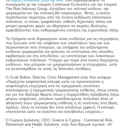
Οι
Χάρτες Κινδύνων 2019 της Aon
, που δημιουργήθηκαν σε
συνεργασία με την εταιρεία Continuum Economics και την εταιρεία
The Risk Advisory Group, εξετάζουν τον πολιτικό κίνδυνο, την
τρομοκρατία και την πολιτική βία παγκοσμίως. Φέτος, η εικόνα
περιπλέκεται περαιτέρω από την έντονη εκδήλωση λαϊκιστικών
πολιτικών, οι οποίες τροφοδοτούν πιθανές διχαστικές τάσεις και
μπορεί ορισμένες φορές να οδηγήσουν σε ακραίες ιδεολογίες,
αμφισβητώντας τους καθιερωμένους κανόνες της ευρωπαϊκής τάξης.
Τα ζητήματα αυτά δημιουργούν νέους κινδύνους για τις επιχειρήσεις,
που ξεκινούν από την ασφάλεια των υπαλλήλων τους και των
περιουσιακών τους στοιχείων, ως απόρροια του αυξανόμενου
κινδύνου τρομοκρατίας και φτάνουν σε επιπτώσεις στις αλυσίδες
εφοδιασμού και στις επενδύσεις, ως αποτέλεσμα των λαϊκίστικών
κυβερνητικών πολιτικών. Υπάρχει μια σειρά από λύσεις διαχείρισης
κινδύνων, που μπορούν να χρησιμοποιήσουν οι επιχειρήσεις, ώστε
να ανταποκριθούν σε αυτές τις δύσκολες συνθήκες.
Ο Scott Bolton
, Director, Crisis Management στην Aon ανέφερε:
«Παρέχεται ασφαλιστική κάλυψη ώστε να προστατεύεται η
ασφαλισμένη επιχείρηση από τις πραγματικές συνέπειες
απειλούμενης ή πραγματικής τρομοκρατικής επίθεσης, όπως επίσης
και για πιο ιδιαίτερα θέματα όπως η παρεμπόδιση πρόσβασης λόγω
μέτρων ασφαλείας, απώλεια προσδοκώμενης πελατείας (loss of
attraction) λόγω τρομοκρατικής επίθεσης ή τις συνέπειες από βίαιες
πράξεις, όπου τα κίνητρα δεν είναι απολύτως εμφανή. Η κάλυψη
επεκτείνεται ώστε να καλύπτει και κακόβουλες ενέργειες.»
Ο Γιώργος Δαλιάνης
, CEO, Greece & Cyprus - Commercial Risk,
Retirement and Health Solutions, στην Aon δήλωσε σχετικά: «Η