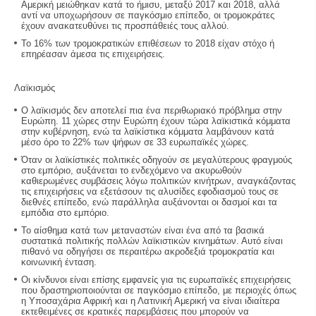
Αμερική μειώθηκαν κατά το ήμισυ, μεταξύ 2017 και 2018, αλλά
αντί να υποχωρήσουν σε παγκόσμιο επίπεδο, οι τρομοκράτες
έχουν ανακατευθύνει τις προσπάθειές τους αλλού.
Το 16% των τρομοκρατικών επιθέσεων το 2018 είχαν στόχο ή
επηρέασαν άμεσα τις επιχειρήσεις.
Λαϊκισμός
Ο λαϊκισμός δεν αποτελεί πια ένα περιθωριακό πρόβλημα στην
Ευρώπη. 11 χώρες στην Ευρώπη έχουν τώρα λαϊκιστικά κόμματα
στην κυβέρνηση, ενώ τα λαϊκίστικα κόμματα λαμβάνουν κατά
μέσο όρο το 22% των ψήφων σε 33 ευρωπαϊκές χώρες.
Όταν οι λαϊκίστικές πολιτικές οδηγούν σε μεγαλύτερους φραγμούς
στο εμπόριο, αυξάνεται το ενδεχόμενο να ακυρωθούν
καθιερωμένες συμβάσεις λόγω πολιτικών κινήτρων, αναγκάζοντας
τις επιχειρήσεις να εξετάσουν τις αλυσίδες εφοδιασμού τους σε
διεθνές επίπεδο, ενώ παράλληλα αυξάνονται οι δασμοί και τα
εμπόδια στο εμπόριο.
Το αίσθημα κατά των μεταναστών είναι ένα από τα βασικά
συστατικά πολιτικής πολλών λαϊκιστικών κινημάτων. Αυτό είναι
πιθανό να οδηγήσει σε περαιτέρω ακροδεξιά τρομοκρατία και
κοινωνική ένταση.
Οι κίνδυνοι είναι επίσης εμφανείς για τις ευρωπαϊκές επιχειρήσεις
που δραστηριοποιούνται σε παγκόσμιο επίπεδο, με περιοχές όπως
η Υποσαχάρια Αφρική και η Λατινική Αμερική να είναι ιδιαίτερα
εκτεθειμένες σε κρατικές παρεμβάσεις που μπορούν να