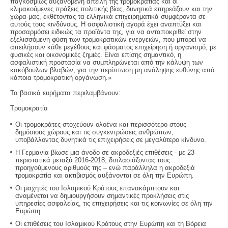
παγκοσμίως αυξανόμενη απειλή της τρομοκρατίας και οι
κλιμακούμενες πράξεις πολιτικής βίας, δυνητικά επηρεάζουν και την
χώρα μας, εκθέτοντας τα ελληνικά επιχειρηματικά συμφέροντα σε
αυτούς τους κινδύνους. Η ασφαλιστική αγορά έχει αναπτύξει και
προσαρμόσει ειδικώς τα προϊόντα της, για να ανταποκριθεί στην
εξελισσόμενη φύση των τρομοκρατικών ενεργειών, που μπορεί να
απειλήσουν κάθε μεγέθους και φάσματος επιχείρηση ή οργανισμό, με
φυσικές και οικονομικές ζημιές. Είναι επίσης σημαντικό, η
ασφαλιστική προστασία να συμπληρώνεται από την κάλυψη των
κακόβουλων βλαβών, για την περίπτωση μη ανάληψης ευθύνης από
κάποια τρομοκρατική οργάνωση.»
Τα βασικά ευρήματα περιλαμβάνουν:
Τρομοκρατία
Οι τρομοκράτες στοχεύουν ολοένα και περισσότερο στους
δημόσιους χώρους και τις συγκεντρώσεις ανθρώπων,
υποβάλλοντας δυνητικά τις επιχειρήσεις σε μεγαλύτερο κίνδυνο.
Η Γερμανία βίωσε μια άνοδο σε ακροδεξιές επιθέσεις - με 23
περιστατικά μεταξύ 2016-2018, διπλασιάζοντας τους
προηγούμενους αριθμούς της – ενώ παράλληλα η ακροδεξιά
τρομοκρατία και ακτιβισμός αυξάνονται σε όλη την Ευρώπη.
Οι μαχητές του Ισλαμικού Κράτους επανακάμπτουν και
αναμένεται να δημιουργήσουν σημαντικές προκλήσεις στις
υπηρεσίες ασφαλείας, τις επιχειρήσεις και τις κοινωνίες σε όλη την
Ευρώπη.
Οι επιθέσεις του Ισλαμικού Κράτους στην Ευρώπη και τη Βόρεια