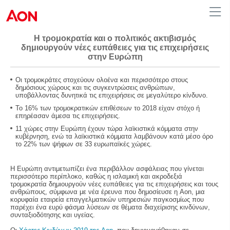
Η τρομοκρατία και ο πολιτικός ακτιβισμός
δημιουργούν νέες ευπάθειες για τις επιχειρήσεις
στην Ευρώπη
Greece
Οι τρομοκράτες στοχεύουν ολοένα και περισσότερο στους
δημόσιους χώρους και τις συγκεντρώσεις ανθρώπων,
υποβάλλοντας δυνητικά τις επιχειρήσεις σε μεγαλύτερο κίνδυνο.
Το 16% των τρομοκρατικών επιθέσεων το 2018 είχαν στόχο ή
επηρέασαν άμεσα τις επιχειρήσεις.
11 χώρες στην Ευρώπη έχουν τώρα λαϊκιστικά κόμματα στην
κυβέρνηση, ενώ τα λαϊκιστικά κόμματα λαμβάνουν κατά μέσο όρο
το 22% των ψήφων σε 33 ευρωπαϊκές χώρες.
Η Ευρώπη αντιμετωπίζει ένα περιβάλλον ασφάλειας που γίνεται
περισσότερο περίπλοκο, καθώς η ισλαμική και ακροδεξιά
τρομοκρατία δημιουργούν νέες ευπάθειες για τις επιχειρήσεις και τους
ανθρώπους, σύμφωνα με νέα έρευνα που δημοσίευσε η Aon, μια
κορυφαία εταιρεία επαγγελματικών υπηρεσιών παγκοσμίως που
παρέχει ένα ευρύ φάσμα λύσεων σε θέματα διαχείρισης κινδύνων,
συνταξιοδότησης και υγείας.