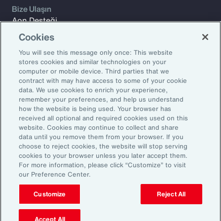
Bize Ulaşın
Aon Desteği
Bize Ulaşın
Cookies
You will see this message only once: This website
stores cookies and similar technologies on your
Düşünce liderliği ekiplerimizden haftalık makale, rapor ve
computer or mobile device. Third parties that we
güncellemeler almak için Aon Araştırmalar'a kaydolun
contract with may have access to some of your cookie
data. We use cookies to enrich your experience,
İş E-posta Adresi
remember your preferences, and help us understand
how the website is being used. Your browser has
received all optional and required cookies used on this
Abone olun
website. Cookies may continue to collect and share
data until you remove them from your browser. If you
choose to reject cookies, the website will stop serving
2026 Aon plc. Tüm haklar saklıdır.
cookies to your browser unless you later accept them.
Gizlilik bildirimi
Yasal Uyarı
e-posta seçenekleri
Legal Notice
For more information, please click “Customize” to visit
KVKK ve Gizlilik Politikası
Bilgi Toplumu Hizmetleri
our Preference Center.
Customize
Reject All
Accept All