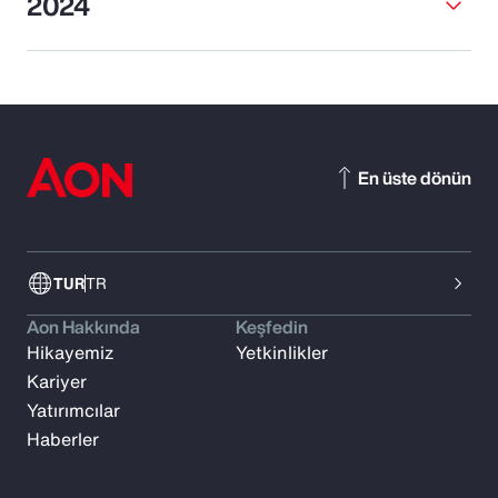
2024
En üste dönün
TUR
TR
Aon Hakkında
Keşfedin
Hikayemiz
Yetkinlikler
Kariyer
Yatırımcılar
Haberler