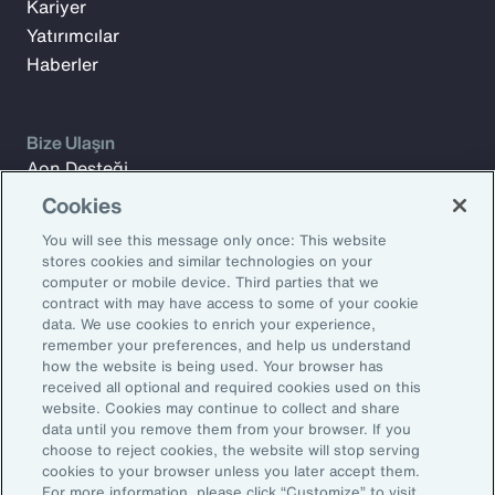
Kariyer
Yatırımcılar
Haberler
Bize Ulaşın
Aon Desteği
Bize Ulaşın
Cookies
You will see this message only once: This website
stores cookies and similar technologies on your
Düşünce liderliği ekiplerimizden haftalık makale, rapor ve
computer or mobile device. Third parties that we
güncellemeler almak için Aon Araştırmalar'a kaydolun
contract with may have access to some of your cookie
data. We use cookies to enrich your experience,
İş E-posta Adresi
remember your preferences, and help us understand
how the website is being used. Your browser has
received all optional and required cookies used on this
Abone olun
website. Cookies may continue to collect and share
data until you remove them from your browser. If you
choose to reject cookies, the website will stop serving
2026 Aon plc. Tüm haklar saklıdır.
cookies to your browser unless you later accept them.
Gizlilik bildirimi
Yasal Uyarı
e-posta seçenekleri
Legal Notice
For more information, please click “Customize” to visit