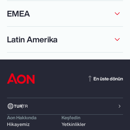
EMEA
Latin Amerika
En üste dönün
TUR
TR
Aon Hakkında
Keşfedin
Hikayemiz
Yetkinlikler