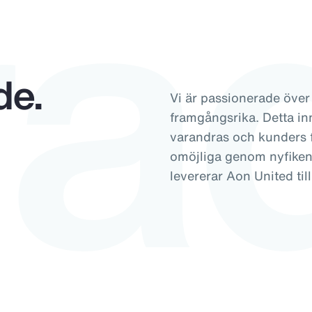
ra
de.
Vi är passionerade över
framgångsrika. Detta inne
varandras och kunders 
omöjliga genom nyfiken
levererar Aon United til