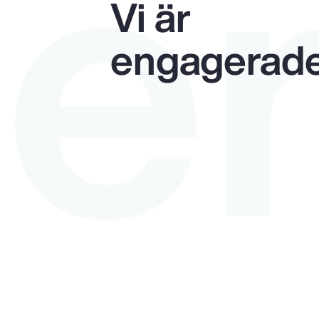
e
Vi är
engagerad