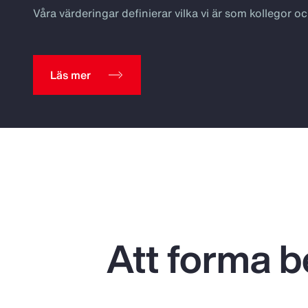
Våra värderingar definierar vilka vi är som kollegor och
Läs mer
Att forma be