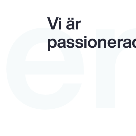
ne
Vi är
passionera