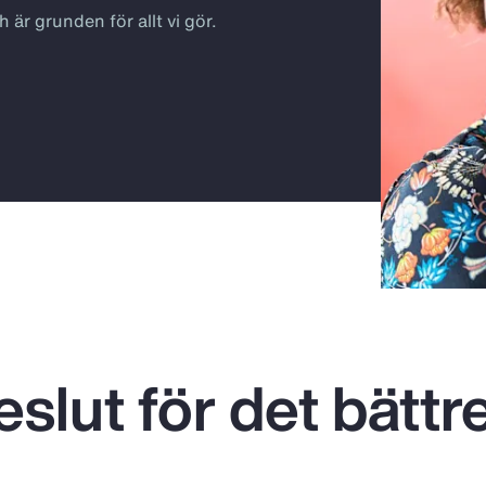
 är grunden för allt vi gör.
slut för det bättre