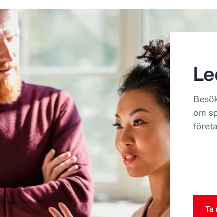
Le
Besök
om sp
föret
Ta