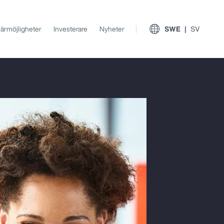
iärmöjligheter
Investerare
Nyheter
SWE
SV