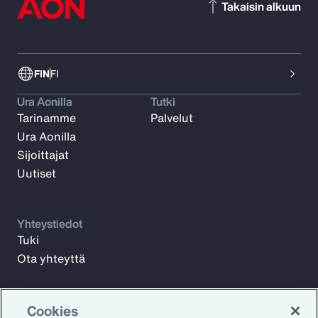
Takaisin alkuun
FIN
FI
Ura Aonilla
Tutki
Tarinamme
Palvelut
Ura Aonilla
Sijoittajat
Uutiset
Yhteystiedot
Tuki
Ota yhteyttä
Cookies
Tilaa Aon Insights -uutiskirje saadaksesi viikoittaisia