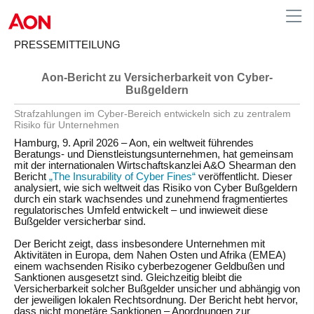
PRESSEMITTEILUNG
Aon-Bericht zu Versicherbarkeit von Cyber-
Germany
Bußgeldern
Strafzahlungen im Cyber-Bereich entwickeln sich zu zentralem
Risiko für Unternehmen
Hamburg, 9. April 2026
– Aon, ein weltweit führendes
Beratungs- und Dienstleistungsunternehmen, hat gemeinsam
mit der internationalen Wirtschaftskanzlei A&O Shearman den
Bericht
„The Insurability of Cyber Fines“
veröffentlicht. Dieser
analysiert, wie sich weltweit das Risiko von Cyber Bußgeldern
durch ein stark wachsendes und zunehmend fragmentiertes
regulatorisches Umfeld entwickelt – und inwieweit diese
Bußgelder versicherbar sind.
Der Bericht zeigt, dass insbesondere Unternehmen mit
Aktivitäten in Europa, dem Nahen Osten und Afrika (EMEA)
einem wachsenden Risiko cyberbezogener Geldbußen und
Sanktionen ausgesetzt sind. Gleichzeitig bleibt die
Versicherbarkeit solcher Bußgelder unsicher und abhängig von
der jeweiligen lokalen Rechtsordnung. Der Bericht hebt hervor,
dass nicht monetäre Sanktionen – Anordnungen zur