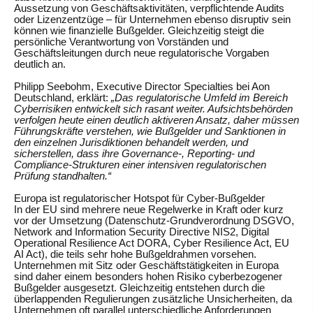
Aussetzung von Geschäftsaktivitäten, verpflichtende Audits
oder Lizenzentzüge – für Unternehmen ebenso disruptiv sein
können wie finanzielle Bußgelder. Gleichzeitig steigt die
persönliche Verantwortung von Vorständen und
Geschäftsleitungen durch neue regulatorische Vorgaben
deutlich an.
Philipp Seebohm, Executive Director Specialties bei Aon
Deutschland, erklärt:
„Das regulatorische Umfeld im Bereich
Cyberrisiken entwickelt sich rasant weiter. Aufsichtsbehörden
verfolgen heute einen deutlich aktiveren Ansatz, daher müssen
Führungskräfte verstehen, wie Bußgelder und Sanktionen in
den einzelnen Jurisdiktionen behandelt werden, und
sicherstellen, dass ihre Governance-, Reporting- und
Compliance-Strukturen einer intensiven regulatorischen
Prüfung standhalten.“
Europa ist regulatorischer Hotspot für Cyber-Bußgelder
In der EU sind mehrere neue Regelwerke in Kraft oder kurz
vor der Umsetzung (Datenschutz-Grundverordnung DSGVO,
Network and Information Security Directive NIS2, Digital
Operational Resilience Act DORA, Cyber Resilience Act, EU
AI Act), die teils sehr hohe Bußgeldrahmen vorsehen.
Unternehmen mit Sitz oder Geschäftstätigkeiten in Europa
sind daher einem besonders hohen Risiko cyberbezogener
Bußgelder ausgesetzt. Gleichzeitig entstehen durch die
überlappenden Regulierungen zusätzliche Unsicherheiten, da
Unternehmen oft parallel unterschiedliche Anforderungen