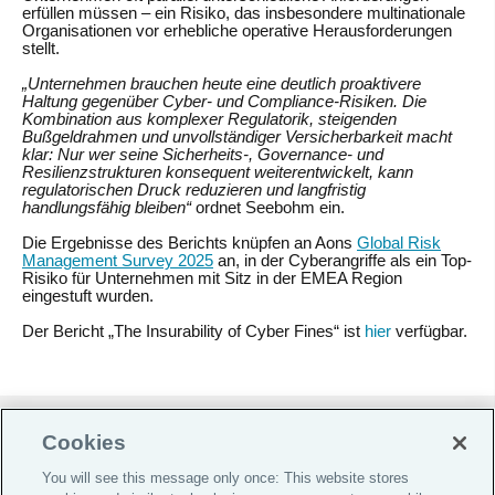
erfüllen müssen – ein Risiko, das insbesondere multinationale
Organisationen vor erhebliche operative Herausforderungen
stellt.
„Unternehmen brauchen heute eine deutlich proaktivere
Haltung gegenüber Cyber- und Compliance-Risiken. Die
Kombination aus komplexer Regulatorik, steigenden
Bußgeldrahmen und unvollständiger Versicherbarkeit macht
klar: Nur wer seine Sicherheits-, Governance- und
Resilienzstrukturen konsequent weiterentwickelt, kann
regulatorischen Druck reduzieren und langfristig
handlungsfähig bleiben“
ordnet Seebohm ein.
Die Ergebnisse des Berichts knüpfen an Aons
Global Risk
Management Survey 2025
an, in der Cyberangriffe als ein Top-
Risiko für Unternehmen mit Sitz in der EMEA Region
eingestuft wurden.
Der Bericht
„The Insurability of Cyber Fines“
ist
hier
verfügbar.
Do Not Sell or Share My Personal Information |
Cookies
Cookie-Präferenzen |
You will see this message only once: This website stores