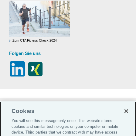
Zum CTA Fitness Check 2024
Folgen Sie uns
Do Not Sell or Share My Personal Information |
Cookies
Cookie-Präferenzen |
You will see this message only once: This website stores
Datenschutz-Präferenz-Center |
cookies and similar technologies on your computer or mobile
device. Third parties that we contract with may have access
Global Home