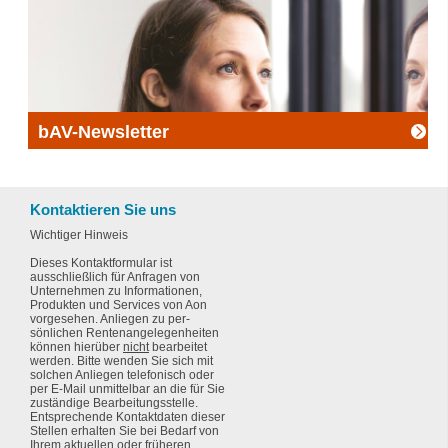
Aktuelle Guides und Reports zum Thema Funding in
der bAV
bAV-Newsletter
In unserem regelmäßig erscheinenden Newsletter
informieren wir Sie über aktuelle Themen rund um die
betriebliche Altersversorgung.
Kontaktieren Sie uns
Wichtiger Hinweis
Dieses Kontaktformular ist
ausschließlich für
Anfragen von
Unternehmen
zu Informationen,
Produkten und Services von Aon
vorgesehen. Anliegen zu per­­
sönlichen Renten­ange­legen­heiten
können hierüber
nicht
bearbeitet
werden. Bitte wenden Sie sich mit
solchen Anliegen telefonisch oder
per E-Mail unmittelbar an die für Sie
zuständige Bearbeitungsstelle.
Entsprechende Kontaktdaten dieser
Stellen erhalten Sie bei Bedarf von
Ihrem aktuellen oder früheren