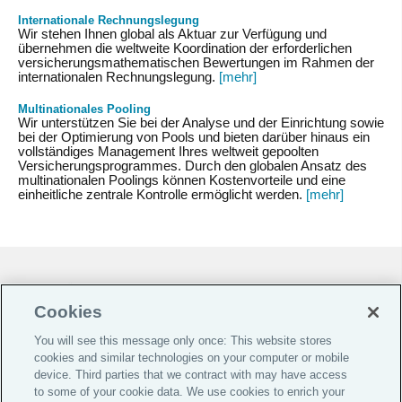
Internationale Rechnungslegung
Wir stehen Ihnen global als Aktuar zur Verfügung und
übernehmen die weltweite Koordination der erforderlichen
versicherungsmathematischen Bewertungen im Rahmen der
internationalen Rechnungslegung.
[mehr]
Multinationales Pooling
Wir unterstützen Sie bei der Analyse und der Einrichtung sowie
bei der Optimierung von Pools und bieten darüber hinaus ein
vollständiges Management Ihres weltweit gepoolten
Versicherungsprogrammes. Durch den globalen Ansatz des
multinationalen Poolings können Kostenvorteile und eine
einheitliche zentrale Kontrolle ermöglicht werden.
[mehr]
Cookie-Präferenzen |
Do Not Sell or Share My Personal Information |
Cookies
Datenschutz-Präferenz-Center |
You will see this message only once: This website stores
Global Home
cookies and similar technologies on your computer or mobile
device. Third parties that we contract with may have access
Investoren
to some of your cookie data. We use cookies to enrich your