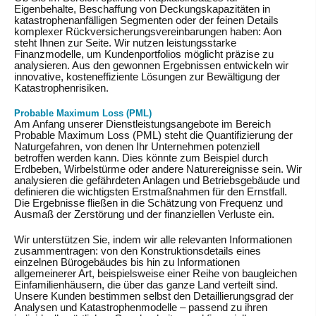
Eigenbehalte, Beschaffung von Deckungskapazitäten in
katastrophenanfälligen Segmenten oder der feinen Details
komplexer Rückversicherungsvereinbarungen haben: Aon
steht Ihnen zur Seite. Wir nutzen leistungsstarke
Finanzmodelle, um Kundenportfolios möglicht präzise zu
analysieren. Aus den gewonnen Ergebnissen entwickeln wir
innovative, kosteneffiziente Lösungen zur Bewältigung der
Katastrophenrisiken.
Probable Maximum Loss (PML)
Am Anfang unserer Dienstleistungsangebote im Bereich
Probable Maximum Loss (PML) steht die Quantifizierung der
Naturgefahren, von denen Ihr Unternehmen potenziell
betroffen werden kann. Dies könnte zum Beispiel durch
Erdbeben, Wirbelstürme oder andere Naturereignisse sein. Wir
analysieren die gefährdeten Anlagen und Betriebsgebäude und
definieren die wichtigsten Erstmaßnahmen für den Ernstfall.
Die Ergebnisse fließen in die Schätzung von Frequenz und
Ausmaß der Zerstörung und der finanziellen Verluste ein.
Wir unterstützen Sie, indem wir alle relevanten Informationen
zusammentragen: von den Konstruktionsdetails eines
einzelnen Bürogebäudes bis hin zu Informationen
allgemeinerer Art, beispielsweise einer Reihe von baugleichen
Einfamilienhäusern, die über das ganze Land verteilt sind.
Unsere Kunden bestimmen selbst den Detaillierungsgrad der
Analysen und Katastrophenmodelle – passend zu ihren