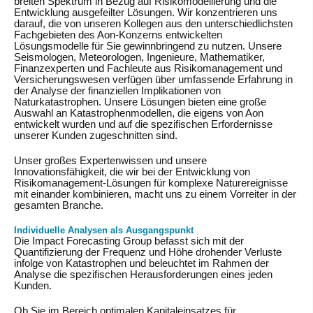
breiten Spektrum in Bezug auf Risikomodellierung und die
Entwicklung ausgefeilter Lösungen. Wir konzentrieren uns
darauf, die von unseren Kollegen aus den unterschiedlichsten
Fachgebieten des Aon-Konzerns entwickelten
Lösungsmodelle für Sie gewinnbringend zu nutzen. Unsere
Seismologen, Meteorologen, Ingenieure, Mathematiker,
Finanzexperten und Fachleute aus Risikomanagement und
Versicherungswesen verfügen über umfassende Erfahrung in
der Analyse der finanziellen Implikationen von
Naturkatastrophen. Unsere Lösungen bieten eine große
Auswahl an Katastrophenmodellen, die eigens von Aon
entwickelt wurden und auf die spezifischen Erfordernisse
unserer Kunden zugeschnitten sind.
Unser großes Expertenwissen und unsere
Innovationsfähigkeit, die wir bei der Entwicklung von
Risikomanagement-Lösungen für komplexe Naturereignisse
mit einander kombinieren, macht uns zu einem Vorreiter in der
gesamten Branche.
Individuelle Analysen als Ausgangspunkt
Die Impact Forecasting Group befasst sich mit der
Quantifizierung der Frequenz und Höhe drohender Verluste
infolge von Katastrophen und beleuchtet im Rahmen der
Analyse die spezifischen Herausforderungen eines jeden
Kunden.
Ob Sie im Bereich optimalen Kapitaleinsatzes für