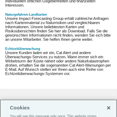
individuellen örtlichen Gegebenheiten und finanziellen
Interessen.
Naturgefahren-Landkarten
Unsere Impact Forecasting Group erhält zahlreiche Anfragen
nach Kartenmaterial zu Naturrisiken und vergleichbaren
Informationen. Unsere beliebtesten Karten und
Risikoübersichten finden Sie hier als Download. Falls Sie die
gewünschten Informationen nicht finden, wenden Sie sich bitte
an unsere Mitarbeiter. Sie helfen Ihnen gerne weiter.
Echtzeitüberwachung
Unsere Kunden laden wir ein, Cat Alert und andere
Überwachungs-Services zu nutzen. Wann immer sich ein
Wirbelsturm der Küste nähert oder andere Naturkatastrophen
drohen, erhalten Sie die sogenannten Cat Alert-Warnungen per
E-Mail. Auf Wunsch stellen wir Ihnen auch eine Reihe von
Echtzeitüberwachungs-Systemen vor.
Cookie-Präferenzen |
Do Not Sell or Share My Personal Information |
Cookies
Datenschutz-Präferenz-Center |
You will see this message only once: This website stores