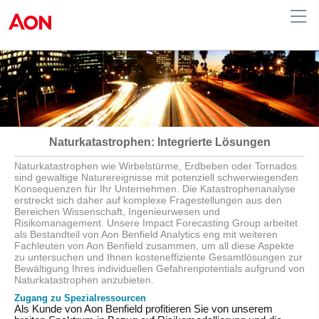
Austria
Naturkatastrophen: Integrierte Lösungen
Naturkatastrophen wie Wirbelstürme, Erdbeben oder Tornados
sind gewaltige Naturereignisse mit potenziell schwerwiegenden
Konsequenzen für Ihr Unternehmen. Die Katastrophenanalyse
erstreckt sich daher auf komplexe Fragestellungen aus den
Bereichen Wissenschaft, Ingenieurwesen und
Risikomanagement. Unsere Impact Forecasting Group arbeitet
als Bestandteil von Aon Benfield Analytics eng mit weiteren
Fachleuten von Aon Benfield zusammen, um all diese Aspekte
zu untersuchen und Ihnen kosteneffiziente Gesamtlösungen zur
Bewältigung Ihres individuellen Gefahrenpotentials aufgrund von
Naturkatastrophen anzubieten.
Zugang zu Spezialressourcen
Als Kunde von Aon Benfield profitieren Sie von unserem