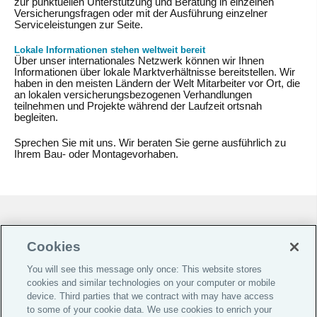
zur punktuellen Unterstützung und Beratung in einzelnen
Versicherungsfragen oder mit der Ausführung einzelner
Serviceleistungen zur Seite.
Lokale Informationen stehen weltweit bereit
Über unser internationales Netzwerk können wir Ihnen
Informationen über lokale Marktverhältnisse bereitstellen. Wir
haben in den meisten Ländern der Welt Mitarbeiter vor Ort, die
an lokalen versicherungsbezogenen Verhandlungen
teilnehmen und Projekte während der Laufzeit ortsnah
begleiten.
Sprechen Sie mit uns. Wir beraten Sie gerne ausführlich zu
Ihrem Bau- oder Montagevorhaben.
Cookie-Präferenzen |
Do Not Sell or Share My Personal Information |
Cookies
Datenschutz-Präferenz-Center |
You will see this message only once: This website stores
Global Home
cookies and similar technologies on your computer or mobile
device. Third parties that we contract with may have access
Investoren
to some of your cookie data. We use cookies to enrich your