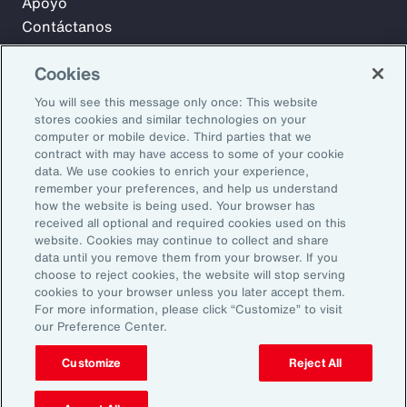
Apoyo
Contáctanos
Cookies
Suscríbase a Aon Insights para recibir artículos, informes y
You will see this message only once: This website
actualizaciones semanales de nuestro equipo de líderes de
stores cookies and similar technologies on your
opinión.
computer or mobile device. Third parties that we
contract with may have access to some of your cookie
Dirección de correo electrónico:
data. We use cookies to enrich your experience,
remember your preferences, and help us understand
how the website is being used. Your browser has
Suscribirse
received all optional and required cookies used on this
website. Cookies may continue to collect and share
©2026 Aon plc. Todos los derechos reservados.
data until you remove them from your browser. If you
choose to reject cookies, the website will stop serving
Declaración de privacidad
Aviso legal
cookies to your browser unless you later accept them.
Preferencias de correo electrónico
For more information, please click “Customize” to visit
No vender ni compartir mi información personal
our Preference Center.
Customize
Reject All