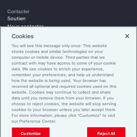
Contacter
Soutien
Nous contacter
Cookies
You will see this message only once: This website
Abonnez-vous à Aon Insights pour recevoir des articles
stores cookies and similar technologies on your
hebdomadaires, des rapports et des mises à jour de notre
computer or mobile device. Third parties that we
équipe de leaders d'opinion.
contract with may have access to some of your cookie
data. We use cookies to enrich your experience,
Adresse électronique professionnelle :
remember your preferences, and help us understand
how the website is being used. Your browser has
received all optional and required cookies used on this
S'inscrire
website. Cookies may continue to collect and share
data until you remove them from your browser. If you
©2026 Aon plc. Tous droits réservés.
choose to reject cookies, the website will stop serving
cookies to your browser unless you later accept them.
Déclaration de confidentialité
Mentions légales
For more information, please click “Customize” to visit
Préférences d'e-mail
our Preference Center.
Customize
Reject All