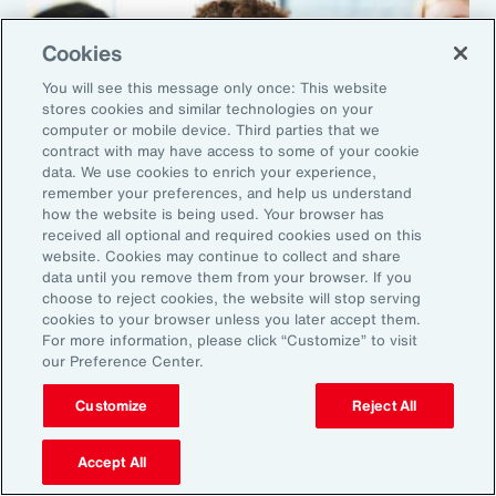
Cookies
You will see this message only once: This website
stores cookies and similar technologies on your
computer or mobile device. Third parties that we
contract with may have access to some of your cookie
data. We use cookies to enrich your experience,
remember your preferences, and help us understand
how the website is being used. Your browser has
received all optional and required cookies used on this
website. Cookies may continue to collect and share
A propos d'Aon
data until you remove them from your browser. If you
Nos valeurs
choose to reject cookies, the website will stop serving
cookies to your browser unless you later accept them.
For more information, please click “Customize” to visit
Nos valeurs définissent ce que nous sommes
our Preference Center.
en tant que collaborateur et constituent le
Customize
Reject All
fondement de tout ce que nous faisons.
Accept All
En savoir plus