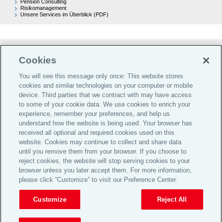
Pension Consulting
Risikomanagement
Unsere Services im Überblick (PDF)
Do Not Sell or Share My Personal Information |
Cookies
Cookie-Präferenzen |
You will see this message only once: This website stores
Datenschutz-Präferenz-Center |
cookies and similar technologies on your computer or mobile
device. Third parties that we contract with may have access
Global Home
to some of your cookie data. We use cookies to enrich your
Karriere
experience, remember your preferences, and help us
understand how the website is being used. Your browser has
Investor Relations
received all optional and required cookies used on this
website. Cookies may continue to collect and share data
Impressum
until you remove them from your browser. If you choose to
Datenschutz
reject cookies, the website will stop serving cookies to your
browser unless you later accept them. For more information,
Cookies
please click “Customize” to visit our Preference Center.
© 2026 Aon plc
Customize
Reject All
View Desktop Site