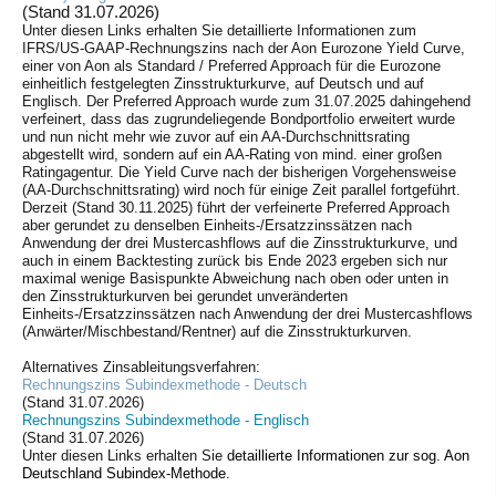
(Stand 31.07.2026)
Unter diesen Links erhalten Sie
detaillierte Informationen zum
IFRS/US-GAAP-Rechnungszins nach der
Aon Eurozone Yield Curve
,
einer von Aon als Standard / Preferred Approach für die Eurozone
einheitlich festgelegten Zinsstrukturkurve, auf Deutsch und auf
Englisch. Der Preferred Approach wurde zum 31.07.2025 dahingehend
verfeinert, dass das zugrundeliegende Bondportfolio erweitert wurde
und nun nicht mehr wie zuvor auf ein AA-Durchschnittsrating
abgestellt wird, sondern auf ein AA-Rating von mind. einer großen
Ratingagentur. Die Yield Curve nach der bisherigen Vorgehensweise
(AA-Durchschnittsrating) wird noch für einige Zeit parallel fortgeführt.
Derzeit (Stand 30.11.2025) führt der verfeinerte Preferred Approach
aber gerundet zu denselben Einheits-/Ersatzzinssätzen nach
Anwendung der drei Mustercashflows auf die Zinsstrukturkurve, und
auch in einem Backtesting zurück bis Ende 2023 ergeben sich nur
maximal wenige Basispunkte Abweichung nach oben oder unten in
den Zinsstrukturkurven bei gerundet unveränderten
Einheits-/Ersatzzinssätzen nach Anwendung der drei Mustercashflows
(Anwärter/Mischbestand/Rentner) auf die Zinsstrukturkurven.
Alternatives Zinsableitungsverfahren:
Rechnungszins Subindexmethode - Deutsch
(Stand 31.07.2026
)
Rechnungszins Subindexmethode - Englisch
(Stand 31.07.2026)
Unter diesen Links erhalten Sie
detaillierte Informationen zur sog. Aon
Deutschland Subindex-Methode.