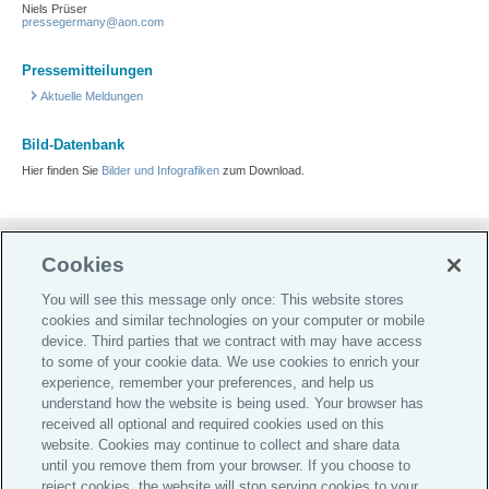
Niels Prüser
pressegermany@aon.com
Pressemitteilungen
Aktuelle Meldungen
Bild-Datenbank
Hier finden Sie
Bilder und Infografiken
zum Download.
Do Not Sell or Share My Personal Information |
Cookies
Cookie-Präferenzen |
You will see this message only once: This website stores
Datenschutz-Präferenz-Center |
cookies and similar technologies on your computer or mobile
device. Third parties that we contract with may have access
Global Home
to some of your cookie data. We use cookies to enrich your
Karriere
experience, remember your preferences, and help us
understand how the website is being used. Your browser has
Investor Relations
received all optional and required cookies used on this
website. Cookies may continue to collect and share data
Impressum
until you remove them from your browser. If you choose to
Datenschutz
reject cookies, the website will stop serving cookies to your