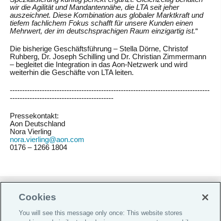
wir die Agilität und Mandantennähe, die LTA seit jeher
auszeichnet. Diese Kombination aus globaler Marktkraft und
tiefem fachlichem Fokus schafft für unsere Kunden einen
Mehrwert, der im deutschsprachigen Raum einzigartig ist.
“
Die bisherige Geschäftsführung – Stella Dörne, Christof
Ruhberg, Dr. Joseph Schilling und Dr. Christian Zimmermann
– begleitet die Integration in das Aon-Netzwerk und wird
weiterhin die Geschäfte von LTA leiten.
---------------------------------------------------------------------------------
------------------------------------------
Pressekontakt:
Aon Deutschland
Nora Vierling
nora.vierling@aon.com
0176 – 1266 1804
Do Not Sell or Share My Personal Information |
Cookies
Cookie-Präferenzen |
You will see this message only once: This website stores
Datenschutz-Präferenz-Center |