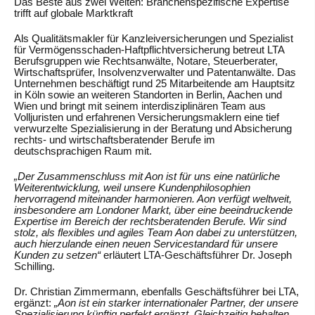
Das Beste aus zwei Welten: Branchenspezifische Expertise
trifft auf globale Marktkraft
Als Qualitätsmakler für Kanzleiversicherungen und Spezialist
für Vermögensschaden-Haftpflichtversicherung betreut LTA
Berufsgruppen wie Rechtsanwälte, Notare, Steuerberater,
Wirtschaftsprüfer, Insolvenzverwalter und Patentanwälte. Das
Unternehmen beschäftigt rund 25 Mitarbeitende am Hauptsitz
in Köln sowie an weiteren Standorten in Berlin, Aachen und
Wien und bringt mit seinem interdisziplinären Team aus
Volljuristen und erfahrenen Versicherungsmaklern eine tief
verwurzelte Spezialisierung in der Beratung und Absicherung
rechts- und wirtschaftsberatender Berufe im
deutschsprachigen Raum mit.
„Der Zusammenschluss mit Aon ist für uns eine natürliche
Weiterentwicklung, weil unsere Kundenphilosophien
hervorragend miteinander harmonieren. Aon verfügt weltweit,
insbesondere am Londoner Markt, über eine beeindruckende
Expertise im Bereich der rechtsberatenden Berufe. Wir sind
stolz, als flexibles und agiles Team Aon dabei zu unterstützen,
auch hierzulande einen neuen Servicestandard für unsere
Kunden zu setzen“
erläutert LTA-Geschäftsführer Dr. Joseph
Schilling.
Dr. Christian Zimmermann, ebenfalls Geschäftsführer bei LTA,
ergänzt:
„Aon ist ein starker internationaler Partner, der unsere
Spezialisierung künftig perfekt ergänzt. Gleichzeitig behalten