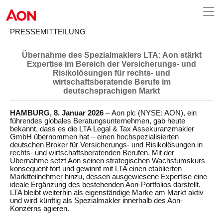
PRESSEMITTEILUNG
Übernahme des Spezialmaklers LTA: Aon stärkt
Germany
Expertise im Bereich der Versicherungs- und
Risikolösungen für rechts- und
wirtschaftsberatende Berufe im
deutschsprachigen Markt
HAMBURG, 8. Januar 2026
– Aon plc (NYSE: AON), ein
führendes globales Beratungsunternehmen, gab heute
bekannt, dass es die LTA Legal & Tax Assekuranzmakler
GmbH übernommen hat – einen hochspezialisierten
deutschen Broker für Versicherungs- und Risikolösungen in
rechts- und wirtschaftsberatenden Berufen. Mit der
Übernahme setzt Aon seinen strategischen Wachstumskurs
konsequent fort und gewinnt mit LTA einen etablierten
Marktteilnehmer hinzu, dessen ausgewiesene Expertise eine
ideale Ergänzung des bestehenden Aon-Portfolios darstellt.
LTA bleibt weiterhin als eigenständige Marke am Markt aktiv
und wird künftig als Spezialmakler innerhalb des Aon-
Konzerns agieren.