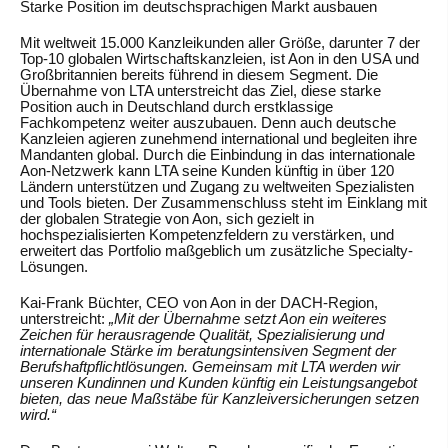
Starke Position im deutschsprachigen Markt ausbauen
Mit weltweit 15.000 Kanzleikunden aller Größe, darunter 7 der
Top-10 globalen Wirtschaftskanzleien, ist Aon in den USA und
Großbritannien bereits führend in diesem Segment. Die
Übernahme von LTA unterstreicht das Ziel, diese starke
Position auch in Deutschland durch erstklassige
Fachkompetenz weiter auszubauen. Denn auch deutsche
Kanzleien agieren zunehmend international und begleiten ihre
Mandanten global. Durch die Einbindung in das internationale
Aon-Netzwerk kann LTA seine Kunden künftig in über 120
Ländern unterstützen und Zugang zu weltweiten Spezialisten
und Tools bieten. Der Zusammenschluss steht im Einklang mit
der globalen Strategie von Aon, sich gezielt in
hochspezialisierten Kompetenzfeldern zu verstärken, und
erweitert das Portfolio maßgeblich um zusätzliche Specialty-
Lösungen.
Kai-Frank Büchter, CEO von Aon in der DACH-Region,
unterstreicht:
„Mit der Übernahme setzt Aon ein weiteres
Zeichen für herausragende Qualität, Spezialisierung und
internationale Stärke im beratungsintensiven Segment der
Berufshaftpflichtlösungen. Gemeinsam mit LTA werden wir
unseren Kundinnen und Kunden künftig ein Leistungsangebot
bieten, das neue Maßstäbe für Kanzleiversicherungen setzen
wird.“