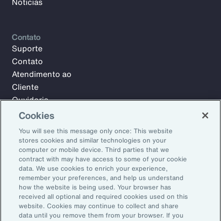
Notícias
Contato
Suporte
Contato
Atendimento ao
Cliente
Ouvidoria
Cookies
You will see this message only once: This website
Inscreva-se no Aon Insights para receber semanalmente
stores cookies and similar technologies on your
artigos, reportagens e notícias da nossa equipe de
computer or mobile device. Third parties that we
especialistas.
contract with may have access to some of your cookie
data. We use cookies to enrich your experience,
E-mail:
remember your preferences, and help us understand
how the website is being used. Your browser has
received all optional and required cookies used on this
Inscrever-se
website. Cookies may continue to collect and share
data until you remove them from your browser. If you