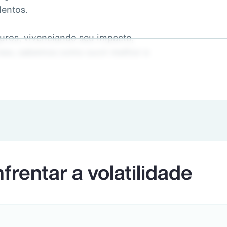
lentos.
uros, vivenciando seu impacto,
isso, sabemos como ouvir melhor e
lientes. Estamos unindo o que há de
s do setor de seguros, oferecendo
es e impactantes, ajudando-os a
cos e tomar melhores decisões de
frentar a volatilidade