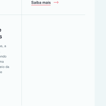
Saiba mais
e
s
s, a
a
cendo
uma
eio da
de