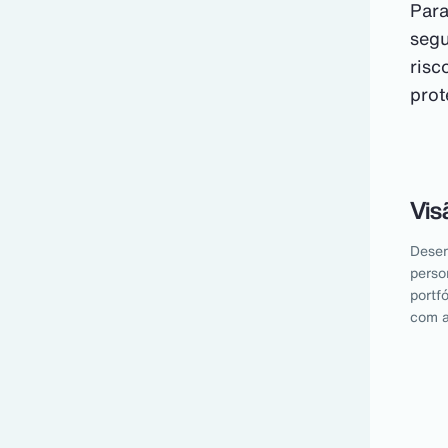
Para
segu
risc
prot
Vis
Desen
perso
portfó
com a