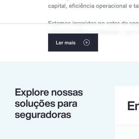
capital, eficiência operacional e ta
Estamos inseridos no setor de seg
complexidades e potencial — por 
interpretar as necessidades dos c
Ler mais
melhor na Aon para apoiar cliente
insights e soluções mais relevant
alcançar seus objetivos estratégi
negócios.
Explore nossas
soluções para
En
seguradoras