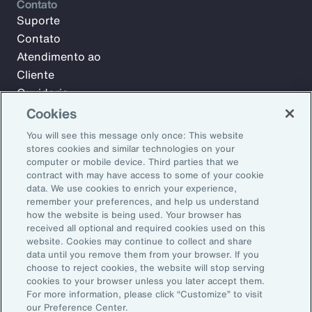
Contato
Suporte
Contato
Atendimento ao
Cliente
Ouvidoria
Cookies
You will see this message only once: This website
Inscreva-se no Aon Insights para receber semanalmente
stores cookies and similar technologies on your
artigos, reportagens e notícias da nossa equipe de
computer or mobile device. Third parties that we
especialistas.
contract with may have access to some of your cookie
data. We use cookies to enrich your experience,
E-mail:
remember your preferences, and help us understand
how the website is being used. Your browser has
received all optional and required cookies used on this
Inscrever-se
website. Cookies may continue to collect and share
data until you remove them from your browser. If you
choose to reject cookies, the website will stop serving
©2026 Aon plc. Todos os direitos reservados.
cookies to your browser unless you later accept them.
Política de privacidade
Termo de Conformidade de Negócios
For more information, please click “Customize” to visit
Trabalhe na Aon
Preferências de e-mail
our Preference Center.