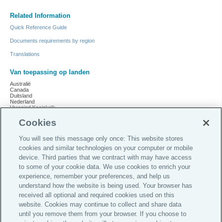
Related Information
Quick Reference Guide
Documents requirements by region
Translations
Van toepassing op landen
Australië
Canada
Duitsland
Nederland
Verenigd Koninkrijk
Verenigde Staten
Cookies
You will see this message only once: This website stores
cookies and similar technologies on your computer or mobile
Do Not Sell or Share My Personal Information |
device. Third parties that we contract with may have access
Cookie Preferences |
to some of your cookie data. We use cookies to enrich your
Careers
experience, remember your preferences, and help us
understand how the website is being used. Your browser has
Investor Relations
received all optional and required cookies used on this
website. Cookies may continue to collect and share data
Legal
until you remove them from your browser. If you choose to
Privacy