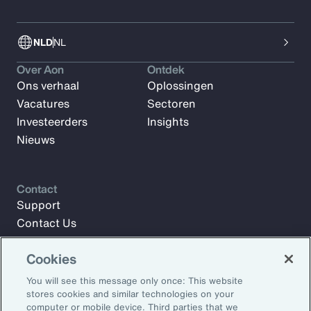
NLD
NL
Over Aon
Ontdek
Ons verhaal
Oplossingen
Vacatures
Sectoren
Investeerders
Insights
Nieuws
Contact
Support
Contact Us
Cookies
Meld u aan voor Aon Insights en blijf op de hoogte met
You will see this message only once: This website
artikelen, rapporten en updates van ons team van experts.
stores cookies and similar technologies on your
computer or mobile device. Third parties that we
E-mailadres: