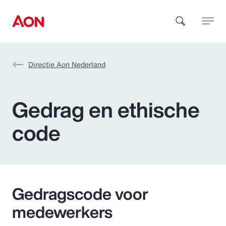
Directie Aon Nederland
How can we help you?
Gedrag en ethische
code
Popular Searches
Insurance
Gedragscode voor
medewerkers
Benefits