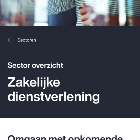
Pay Transparency
Parametrics
Risk Management
Sectoren
Sector overzicht
Zakelijke
dienstverlening
Omgaan met opkomende