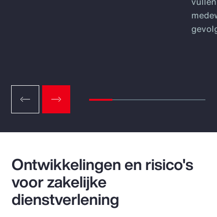
vulle
medew
gevol
Ontwikkelingen en risico's
voor zakelijke
dienstverlening