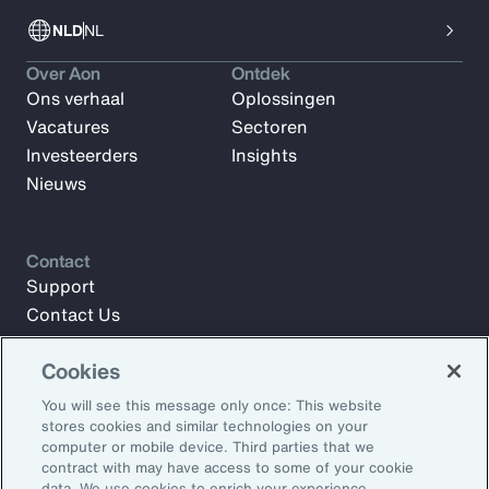
NLD
NL
Over Aon
Ontdek
Ons verhaal
Oplossingen
Vacatures
Sectoren
Investeerders
Insights
Nieuws
Contact
Support
Contact Us
Cookies
Meld u aan voor Aon Insights en blijf op de hoogte met
You will see this message only once: This website
artikelen, rapporten en updates van ons team van experts.
stores cookies and similar technologies on your
computer or mobile device. Third parties that we
E-mailadres:
contract with may have access to some of your cookie
data. We use cookies to enrich your experience,