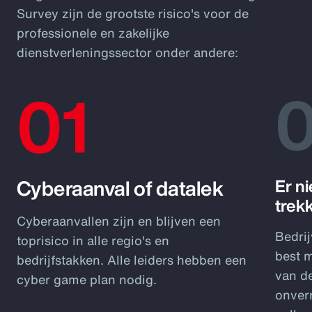
Survey zijn de grootste risico's voor de
professionele en zakelijke
dienstverleningssector onder andere:
01
Cyberaanval of datalek
Er ni
trek
Cyberaanvallen zijn en blijven een
Bedrij
toprisico in alle regio's en
best m
bedrijfstakken. Alle leiders hebben een
van de
cyber game plan nodig.
onver