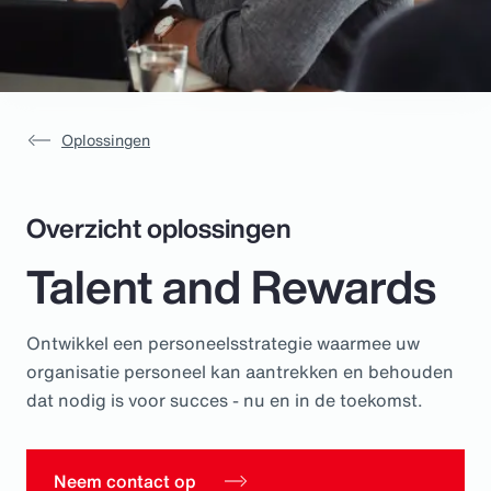
Pay Transparency
Parametrics
Risk Management
Oplossingen
Overzicht oplossingen
Talent and Rewards
Ontwikkel een personeelsstrategie waarmee uw
organisatie personeel kan aantrekken en behouden
dat nodig is voor succes - nu en in de toekomst.
Neem contact op