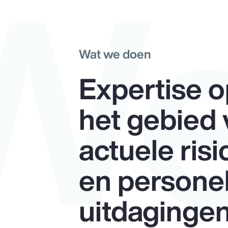
W
Wat we doen
Expertise 
het gebied
actuele risi
en persone
uitdaginge