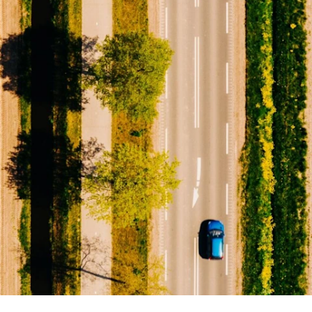
Alert
Better Decisions Brief: Responding to
the CrowdStrike IT Outage
Rapport
2024 Client Trends Report
Rapport
2024 Business Decision Maker Survey