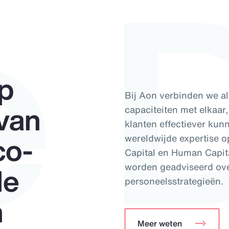
e 
op
Bij Aon verbinden we al
 van
capaciteiten met elkaar,
klanten effectiever ku
co-
wereldwijde expertise o
Capital en Human Capit
le
worden geadviseerd ove
personeelsstrategieën.
n
Meer weten