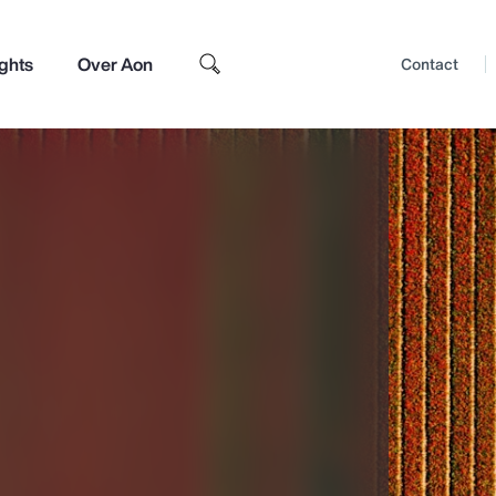
ights
Over Aon
Contact
Top Insights