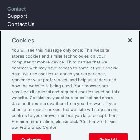
Contact
Support
Contact Us
Cookies
Meld u aan voor Aon Insights en blijf op de hoogte met
You will see this message only once: This website
artikelen, rapporten en updates van ons team van experts.
stores cookies and similar technologies on your
computer or mobile device. Third parties that we
E-mailadres:
contract with may have access to some of your cookie
data. We use cookies to enrich your experience,
remember your preferences, and help us understand
Aanmelden
how the website is being used. Your browser has
received all optional and required cookies used on this
©2026 Aon plc. Alle rechten voorbehouden.
website. Cookies may continue to collect and share
Sitemap
Privacy Statement
Algemene voorwaarden
data until you remove them from your browser. If you
choose to reject cookies, the website will stop serving
E-mailvoorkeuren
Dienstenwijzer
cookies to your browser unless you later accept them.
Transparantie over beloningen
Klachtenprocedure
For more information, please click “Customize” to visit
Klokkenluidersregeling
Herken phishing
our Preference Center.
Customize
Reject All