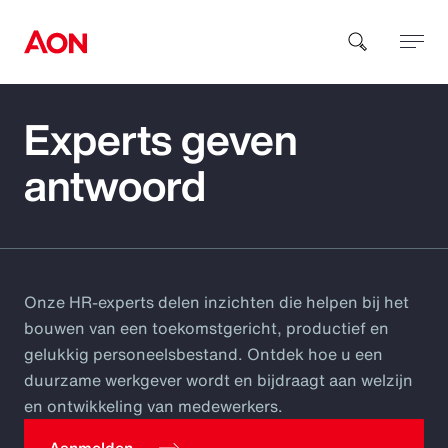
Experts geven
How can we help you?
antwoord
Onze HR-experts delen inzichten die helpen bij het
Popular Searches
bouwen van een toekomstgericht, productief en
gelukkig personeelsbestand. Ontdek hoe u een
Insurance
duurzame werkgever wordt en bijdraagt aan welzijn
en ontwikkeling van medewerkers.
Benefits