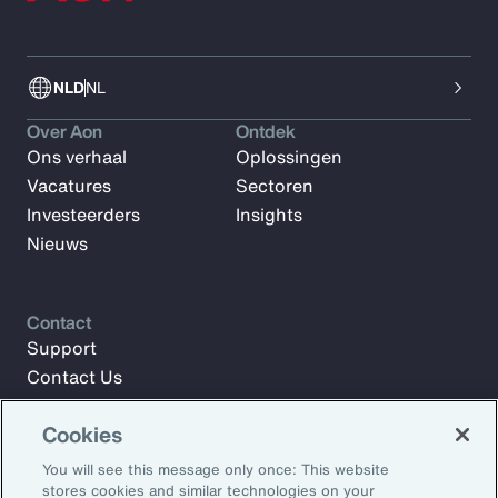
NLD
NL
Over Aon
Ontdek
Ons verhaal
Oplossingen
Vacatures
Sectoren
Investeerders
Insights
Nieuws
Contact
Support
Contact Us
Cookies
Meld u aan voor Aon Insights en blijf op de hoogte met
You will see this message only once: This website
artikelen, rapporten en updates van ons team van experts.
stores cookies and similar technologies on your