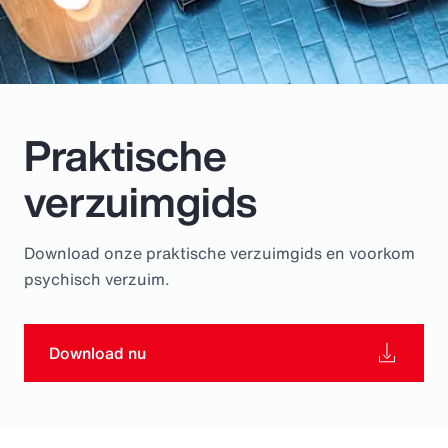
Pay Transparency
Parametrics
Risk Management
Praktische
verzuimgids
Download onze praktische verzuimgids en voorkom
psychisch verzuim.
Download nu