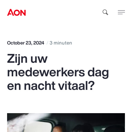
How can we help you?
October 23, 2024
3 minuten
Zijn uw
medewerkers dag
en nacht vitaal?
Popular Searches
Insurance
Benefits