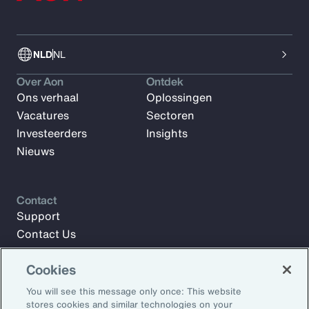
NLD
NL
Over Aon
Ontdek
Ons verhaal
Oplossingen
Vacatures
Sectoren
Investeerders
Insights
Nieuws
Contact
Support
Contact Us
Cookies
Meld u aan voor Aon Insights en blijf op de hoogte met
You will see this message only once: This website
artikelen, rapporten en updates van ons team van experts.
stores cookies and similar technologies on your