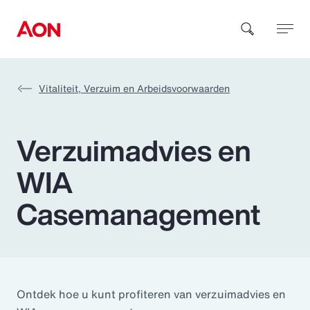
Vitaliteit, Verzuim en Arbeidsvoorwaarden
How can we help you?
Verzuimadvies en
WIA
Casemanagement
Popular Searches
Insurance
Benefits
Ontdek hoe u kunt profiteren van verzuimadvies en