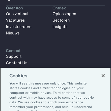
Over Aon
Ontdek
Ons verhaal
Oplossingen
Vacatures
Sectoren
Investeerders
Insights
Nieuws
Contact
Support
Contact Us
Cookies
Meld u aan voor Aon Insights en blijf op de hoogte met
You will see this message only once: This website
artikelen, rapporten en updates van ons team van experts.
stores cookies and similar technologies on your
computer or mobile device. Third parties that we
E-mailadres:
contract with may have access to some of your cookie
data. We use cookies to enrich your experience,
remember your preferences, and help us understand
Aanmelden