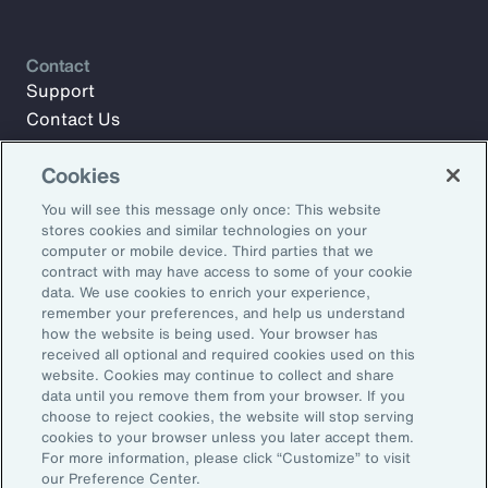
Contact
Support
Contact Us
Cookies
Meld u aan voor Aon Insights en blijf op de hoogte met
You will see this message only once: This website
artikelen, rapporten en updates van ons team van experts.
stores cookies and similar technologies on your
computer or mobile device. Third parties that we
E-mailadres:
contract with may have access to some of your cookie
data. We use cookies to enrich your experience,
remember your preferences, and help us understand
Aanmelden
how the website is being used. Your browser has
received all optional and required cookies used on this
©2026 Aon plc. Alle rechten voorbehouden.
website. Cookies may continue to collect and share
Sitemap
Privacy Statement
Algemene voorwaarden
data until you remove them from your browser. If you
choose to reject cookies, the website will stop serving
E-mailvoorkeuren
Dienstenwijzer
cookies to your browser unless you later accept them.
Transparantie over beloningen
Klachtenprocedure
For more information, please click “Customize” to visit
Klokkenluidersregeling
Herken phishing
our Preference Center.