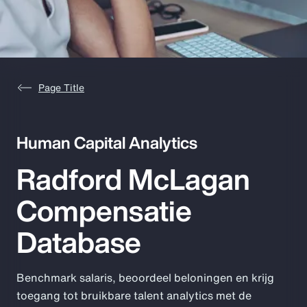
Pay Transparency
Parametrics
Risk Management
Page Title
Human Capital Analytics
Radford McLagan
Compensatie
Database
Benchmark salaris, beoordeel beloningen en krijg
toegang tot bruikbare talent analytics met de