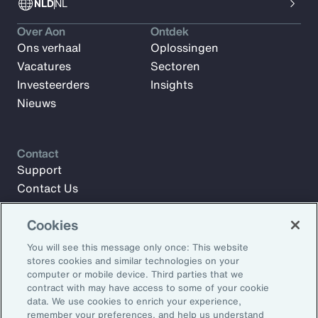
NLD
NL
Over Aon
Ontdek
Ons verhaal
Oplossingen
Vacatures
Sectoren
Investeerders
Insights
Nieuws
Contact
Support
Contact Us
Cookies
Meld u aan voor Aon Insights en blijf op de hoogte met
You will see this message only once: This website
artikelen, rapporten en updates van ons team van experts.
stores cookies and similar technologies on your
computer or mobile device. Third parties that we
E-mailadres:
contract with may have access to some of your cookie
data. We use cookies to enrich your experience,
remember your preferences, and help us understand