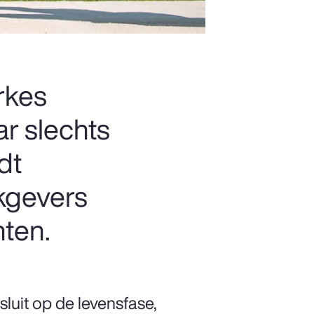
rkes
ar slechts
dt
rkgevers
hten.
sluit op de levensfase,