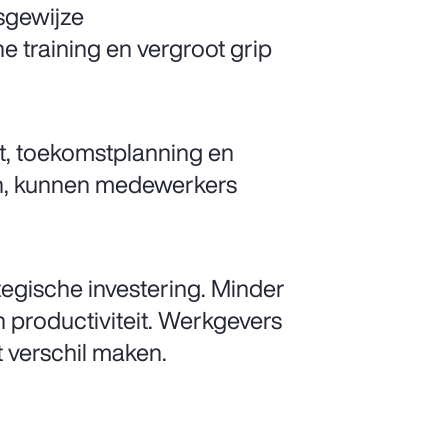
sgewijze
 training en vergroot grip
it, toekomstplanning en
rken, kunnen medewerkers
tegische investering. Minder
n productiviteit. Werkgevers
 verschil maken.