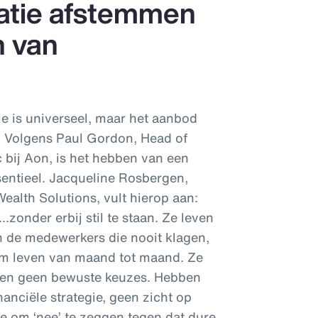
catie afstemmen
n van
ie is universeel, maar het aanbod
. Volgens Paul Gordon, Head of
c bij Aon, is het hebben van een
ntieel. Jacqueline Rosbergen,
ealth Solutions, vult hierop aan:
onder erbij stil te staan. Ze leven
jn de medewerkers die nooit klagen,
em leven van maand tot maand. Ze
ken geen bewuste keuzes. Hebben
anciële strategie, geen zicht op
te om ‘nee’ te zeggen tegen dat dure