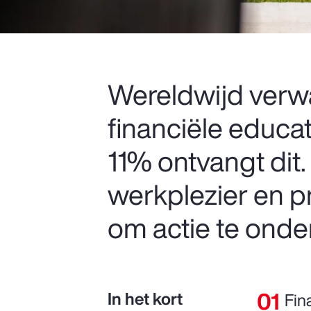
Wereldwijd ver
financiële educa
11% ontvangt dit.
werkplezier en pr
om actie te onde
In het kort
Fin