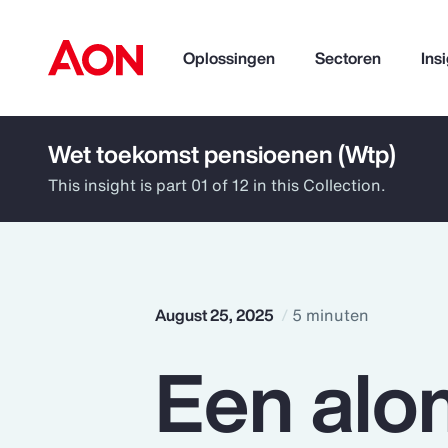
Oplossingen
Sectoren
Ins
Wet toekomst pensioenen (Wtp)
How can we help you?
This insight is part 01 of 12 in this Collection.
August 25, 2025
5 minuten
Een alo
Popular Searches