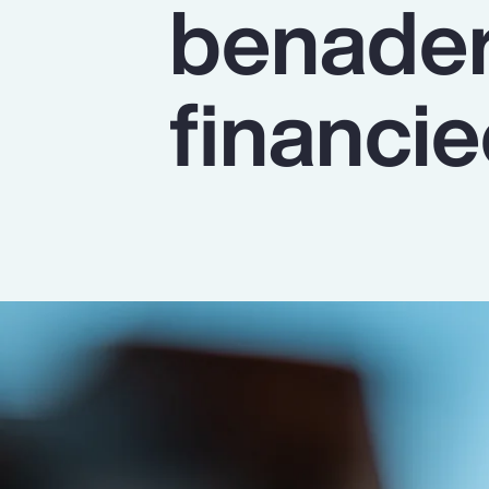
benader
Insurance
Benefits
financie
Pay Transparency
Parametrics
Risk Management