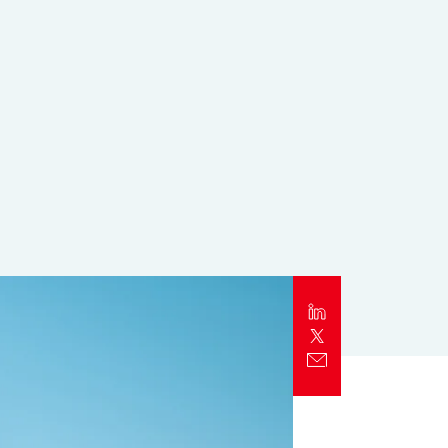
Alert
Better Decisions Brief: Responding to
the CrowdStrike IT Outage
Rapport
2024 Client Trends Report
Rapport
2024 Business Decision Maker Survey