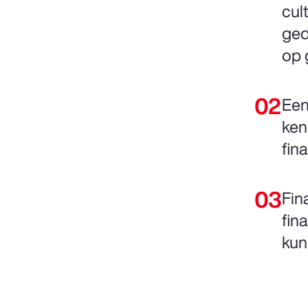
cul
ged
op 
Een
ken
fin
Fin
fin
kun