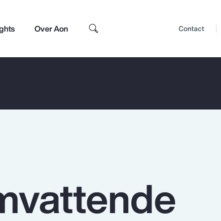
ights
Over Aon
Contact
mvattende
Top Insights