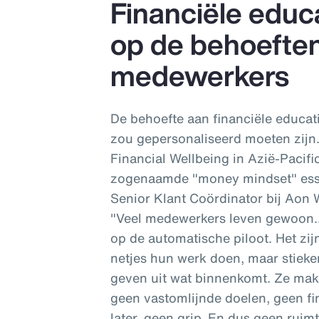
Financiële edu
op de behoefte
medewerkers
De behoefte aan financiële educat
zou gepersonaliseerd moeten zijn
Financial Wellbeing in Azië-Pacifi
zogenaamde "money mindset" esse
Senior Klant Coördinator bij Aon W
"Veel medewerkers leven gewoon….z
op de automatische piloot. Het zi
netjes hun werk doen, maar stiek
geven uit wat binnenkomt. Ze ma
geen vastomlijnde doelen, geen fin
later, geen grip. En dus geen ruim