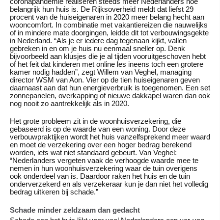
coronapandemie realiseren steeds meer Nederlanders hoe
belangrijk hun huis is. De Rijksoverheid meldt dat liefst 29
procent van de huiseigenaren in 2020 meer belang hecht aan
wooncomfort. In combinatie met vakantiereizen die nauwelijks
of in mindere mate doorgingen, leidde dit tot verbouwingsgekte
in Nederland. “Als je er iedere dag tegenaan kijkt, vallen
gebreken in en om je huis nu eenmaal sneller op. Denk
bijvoorbeeld aan klusjes die je al tijden vooruitgeschoven hebt
of het feit dat kinderen met online les ineens toch een grotere
kamer nodig hadden”, zegt Willem van Veghel, managing
director WSM van Aon. Vier op de tien huiseigenaren geven
daarnaast aan dat hun energieverbruik is toegenomen. Een set
zonnepanelen, overkapping of nieuwe dakkapel waren dan ook
nog nooit zo aantrekkelijk als in 2020.
Het grote probleem zit in de woonhuisverzekering, die
gebaseerd is op de waarde van een woning. Door deze
verbouwpraktijken wordt het huis vanzelfsprekend meer waard
en moet de verzekering over een hoger bedrag berekend
worden, iets wat niet standaard gebeurt. Van Veghel:
“Nederlanders vergeten vaak de verhoogde waarde mee te
nemen in hun woonhuisverzekering waar de tuin overigens
ook onderdeel van is. Daardoor raken het huis en de tuin
onderverzekerd en als verzekeraar kun je dan niet het volledig
bedrag uitkeren bij schade.”
Schade minder zeldzaam dan gedacht