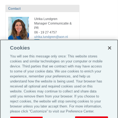
Contact
Ulrika Lundgren
Manager Communicatie &
PR
06 - 19 27 4757
ulrika.lundgren@aon.nl
Cookies
You will see this message only once: This website stores
cookies and similar technologies on your computer or mobile
device. Third parties that we contract with may have access
to some of your cookie data. We use cookies to enrich your
experience, remember your preferences, and help us
understand how the website is being used. Your browser has
Global Home
received all optional and required cookies used on this
website. Cookies may continue to collect and share data
Informatie voor investeerders
until you remove them from your browser. If you choose to
Privacy Statement
reject cookies, the website will stop serving cookies to your
browser unless you later accept them. For more information,
Algemene voorwaarden
please click “Customize” to visit our Preference Center.
© 2026 Aon plc