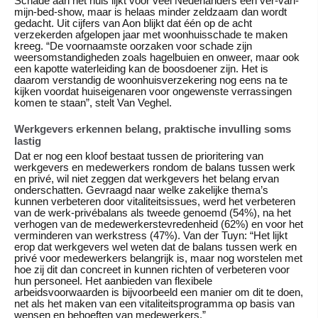
Schade aan het huis lijkt voor veel Nederlanders een ver-van-
mijn-bed-show, maar is helaas minder zeldzaam dan wordt
gedacht. Uit cijfers van Aon blijkt dat één op de acht
verzekerden afgelopen jaar met woonhuisschade te maken
kreeg. “De voornaamste oorzaken voor schade zijn
weersomstandigheden zoals hagelbuien en onweer, maar ook
een kapotte waterleiding kan de boosdoener zijn. Het is
daarom verstandig de woonhuisverzekering nog eens na te
kijken voordat huiseigenaren voor ongewenste verrassingen
komen te staan”, stelt Van Veghel.
Werkgevers erkennen belang, praktische invulling soms
lastig
Dat er nog een kloof bestaat tussen de prioritering van
werkgevers en medewerkers rondom de balans tussen werk
en privé, wil niet zeggen dat werkgevers het belang ervan
onderschatten. Gevraagd naar welke zakelijke thema’s
kunnen verbeteren door vitaliteitsissues, werd het verbeteren
van de werk-privébalans als tweede genoemd (54%), na het
verhogen van de medewerkerstevredenheid (62%) en voor het
verminderen van werkstress (47%). Van der Tuyn: “Het lijkt
erop dat werkgevers wel weten dat de balans tussen werk en
privé voor medewerkers belangrijk is, maar nog worstelen met
hoe zij dit dan concreet in kunnen richten of verbeteren voor
hun personeel. Het aanbieden van flexibele
arbeidsvoorwaarden is bijvoorbeeld een manier om dit te doen,
net als het maken van een vitaliteitsprogramma op basis van
wensen en behoeften van medewerkers.”