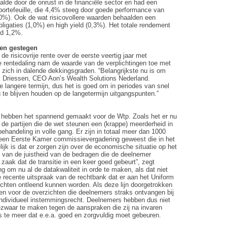
aalde door de onrust in de financiële sector en had een
 portefeuille, die 4,4% steeg door goede performance van
,0%). Ook de wat risicovollere waarden behaalden een
bligaties (1,0%) en high yield (0,3%). Het totale rendement
nd 1,2%.
gen gestegen
de risicovrije rente over de eerste veertig jaar met
 rentedaling nam de waarde van de verplichtingen toe met
 zich in dalende dekkingsgraden. “Belangrijkste nu is om
ank Driessen, CEO Aon’s Wealth Solutions Nederland.
 langere termijn, dus het is goed om in periodes van snel
e blijven houden op de langetermijn uitgangspunten.”
n hebben het spannend gemaakt voor de Wtp. Zoals het er nu
 de partijen die de wet steunen een (krappe) meerderheid in
ehandeling in volle gang. Er zijn in totaal meer dan 1000
 een Eerste Kamer commissievergadering geweest die in het
lijk is dat er zorgen zijn over de economische situatie op het
van de juistheid van de bedragen die de deelnemer
s zaak dat de transitie in een keer goed gebeurt”, zegt
g om nu al de datakwaliteit in orde te maken, als dat niet
 de recente uitspraak van de rechtbank dat er aan het Uniform
hten ontleend kunnen worden. Als deze lijn doorgetrokken
ien voor de overzichten die deelnemers straks ontvangen bij
 individueel instemmingsrecht. Deelnemers hebben dus niet
zwaar te maken tegen de aanspraken die zij na invaren
s te meer dat e.e.a. goed en zorgvuldig moet gebeuren.