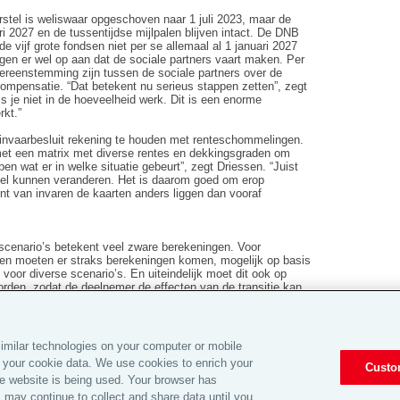
tel is weliswaar opgeschoven naar 1 juli 2023, maar de
ri 2027 en de tussentijdse mijlpalen blijven intact. De DNB
de vijf grote fondsen niet per se allemaal al 1 januari 2027
ingen er wel op aan dat de sociale partners vaart maken. Per
overeenstemming zijn tussen de sociale partners over de
compensatie. “Dat betekent nu serieus stappen zetten”, zegt
is je niet in de hoeveelheid werk. Dit is een enorme
rkt.”
invaarbesluit rekening te houden met renteschommelingen.
met een matrix met diverse rentes en dekkingsgraden om
en wat er in welke situatie gebeurt”, zegt Driessen. “Juist
el kunnen veranderen. Het is daarom goed om erop
nt van invaren de kaarten anders liggen dan vooraf
scenario’s betekent veel zware berekeningen. Voor
ingen moeten er straks berekeningen komen, mogelijk op basis
 voor diverse scenario’s. En uiteindelijk moet dit ook op
orden, zodat de deelnemer de effecten van de transitie kan
nsioenfondsen en zal de nodige doorlooptijd in beslag
jpen vanuit die optiek de opvatting van de DNB over de vijf
imilar technologies on your computer or mobile
 your cookie data. We use cookies to enrich your
Custo
e website is being used. Your browser has
 may continue to collect and share data until you