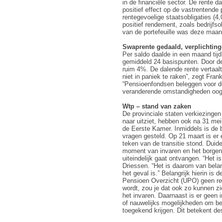
in de financiële sector. De rente d
positief effect op de vastrentende
rentegevoelige staatsobligaties (4
positief rendement, zoals bedrijfso
van de portefeuille was deze maa
Swaprente gedaald, verplichtin
Per saldo daalde in een maand tijd 
gemiddeld 24 basispunten. Door de
ruim 4%. De dalende rente vertaalt
niet in paniek te raken”, zegt Fr
“Pensioenfondsen beleggen voor de
veranderende omstandigheden oog t
Wtp – stand van zaken
De provinciale staten verkiezinge
naar uitziet, hebben ook na 31 mei
de Eerste Kamer. Inmiddels is de b
vragen gesteld. Op 21 maart is er
teken van de transitie stond. Duide
moment van invaren en het borgen 
uiteindelijk gaat ontvangen. “Het i
Driessen. “Het is daarom van belan
het geval is.” Belangrijk hierin is
Pensioen Overzicht (UPO) geen rec
wordt, zou je dat ook zo kunnen z
het invaren. Daarnaast is er geen
of nauwelijks mogelijkheden om be
toegekend krijgen. Dit betekent de