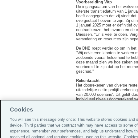
Voorbereiding Wtp
De ingangsdatum van het wetsvoors
uiterste transitiedatum van 1 janua
heeft aangegeven dat zij vindt dat 
overgestapt hoeven te zijn. Zij dr
1 januari 2025 moet er definitief 
contractkeuze, het invaren en de 
Driessen. “Er is veel te doen. Verg
verandering en resources zijn bepe
De DNB roept verder op om in het 
“Wij adviseren klanten te werken 
zodoende vooraf helderheid te hebb
deze maand zien we hoe zaken sn
voorbereid te zijn dat op het mome
geschud.”
Rekenkracht
Het doorrekenen van diverse rente
uiteindelijke netto profijtbereken
van 20.000 scenario’. Dit geldt dus
individueel niveau doorgerekend w
zien. “Dit vraagt heel veel van pe
nemen”, aldus Driessen. “Wij begri
Cookies
grote fondsen.”
You will see this message only once: This website stores cookies and s
device. Third parties that we contract with may have access to some of
experience, remember your preferences, and help us understand how th
received all optional and required cookies used on this website. Cookies