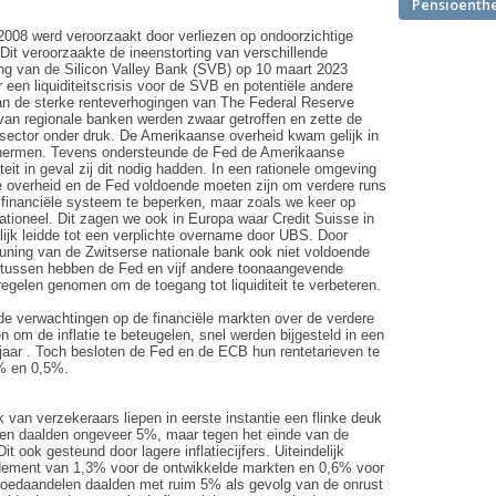
Pensioenth
n 2008 werd veroorzaakt door verliezen op ondoorzichtige
 Dit veroorzaakte de ineenstorting van verschillende
ng van de Silicon Valley Bank (SVB) op 10 maart 2023
een liquiditeitscrisis voor de SVB en potentiële andere
van de sterke renteverhogingen van The Federal Reserve
an regionale banken werden zwaar getroffen en zette de
 sector onder druk. De Amerikaanse overheid kwam gelijk in
chermen. Tevens ondersteunde de Fed de Amerikaanse
teit in geval zij dit nodig hadden. In een rationele omgeving
 overheid en de Fed voldoende moeten zijn om verdere runs
t financiële systeem te beperken, maar zoals we keer op
rationeel. Dit zagen we ook in Europa waar Credit Suisse in
lijk leidde tot een verplichte overname door UBS. Door
uning van de Zwitserse nationale bank ook niet voldoende
rtussen hebben de Fed en vijf andere toonaangevende
gelen genomen om de toegang tot liquiditeit te verbeteren.
e verwachtingen op de financiële markten over de verdere
n om de inflatie te beteugelen, snel werden bijgesteld in een
 jaar . Toch besloten de Fed en de ECB hun rentetarieven te
5% en 0,5%.
van verzekeraars liepen in eerste instantie een flinke deuk
ten daalden ongeveer 5%, maar tegen het einde van de
t ook gesteund door lagere inflatiecijfers. Uiteindelijk
ndement van 1,3% voor de ontwikkelde markten en 0,6% voor
oedaandelen daalden met ruim 5% als gevolg van de onrust