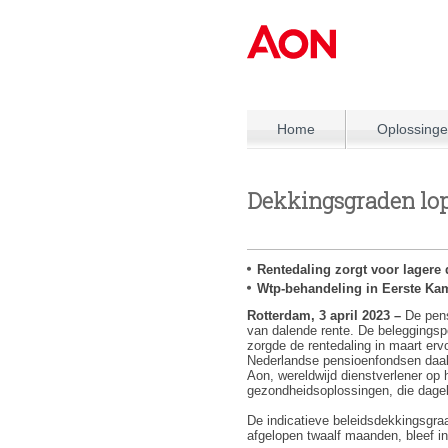
Home
Oplossing
Dekkingsgraden lop
Rentedaling zorgt voor lagere
Wtp-behandeling in Eerste Kam
Rotterdam, 3 april 2023 –
De pens
van dalende rente. De beleggingspor
zorgde de rentedaling in maart er
Nederlandse pensioenfondsen daal
Aon, wereldwijd dienstverlener op 
gezondheidsoplossingen, die dagel
De indicatieve beleidsdekkingsgr
afgelopen twaalf maanden, bleef i