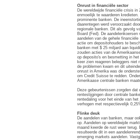
Onrust in financiële sector
De wereldwijde financiële crisis i
enmoeilijk te waarderen kredieten.
prominente banken. De ineenstorti
daarentegen werd veroorzaakt door 
regionale banken. Dit als gevolg 
Board (Fed). De aandelenkoersen v
aandelen van de gehele financiële
actie om depositohouders te bes
banken met $ 25 miljard aan liquidi
zouden acties van de Amerikaanse
op deposito's en besmetting in he
keer zien reageren beleggers niet 
de problemen kwam en dit uiteinde
onrust in Amerika was de onderste
om Credit Suisse te redden. Onde
Amerikaase centrale banken maatre
Deze gebeurtenissen zorgden dat d
rentestijgingen door centrale banke
rentedaling voor het einde van het
verhogen met respectievelijk 0,2
Flinke deuk
De aandelen van banken, maar ook 
op. Aandelen op wereldwijde mark
maand keerde de rust weer terug. Di
resulteerde dit in een aandelenre
emerging markets aandelen. Vastg