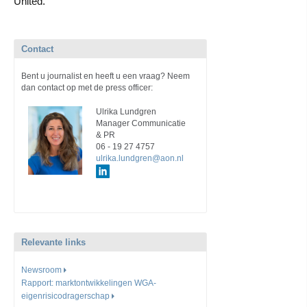
United.
Contact
Bent u journalist en heeft u een vraag? Neem
dan contact op met de press officer:
Ulrika Lundgren
Manager Communicatie
& PR
06 - 19 27 4757
ulrika.lundgren@aon.nl
Relevante links
Newsroom
Rapport: marktontwikkelingen WGA-
eigenrisicodragerschap