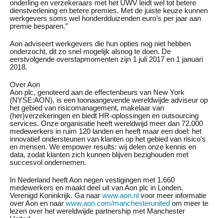
onderling en verzekeraars met het UWV leidt wel tot betere
dienstverlening en betere premies. Met de juiste keuze kunnen
werkgevers soms wel honderdduizenden euro’s per jaar aan
premie besparen.”
Aon adviseert werkgevers die hun opties nog niet hebben
onderzocht, dit zo snel mogelijk alsnog te doen. De
eerstvolgende overstapmomenten zijn 1 juli 2017 en 1 januari
2018.
Over Aon
Aon plc, genoteerd aan de effectenbeurs van New York
(NYSE:AON), is een toonaangevende wereldwijde adviseur op
het gebied van risicomanagement, makelaar van
(her)verzekeringen en biedt HR-oplossingen en outsourcing
services. Onze organisatie heeft wereldwijd meer dan 72.000
medewerkers in ruim 120 landen en heeft maar een doel: het
innovatief ondersteunen van klanten op het gebied van risico’s
en mensen. We empower results: wij delen onze kennis en
data, zodat klanten zich kunnen blijven bezighouden met
succesvol ondernemen.
In Nederland heeft Aon negen vestigingen met 1.660
medewerkers en maakt deel uit van Aon plc in Londen,
Verenigd Koninkrijk. Ga naar
www.aon.nl
voor meer informatie
over Aon en naar
www.aon.com/manchesterunited
om meer te
lezen over het wereldwijde partnership met Manchester