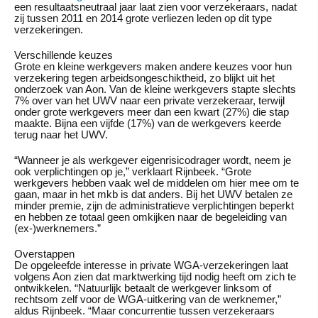
een resultaatsneutraal jaar laat zien voor verzekeraars, nadat
zij tussen 2011 en 2014 grote verliezen leden op dit type
verzekeringen.
Verschillende keuzes
Grote en kleine werkgevers maken andere keuzes voor hun
verzekering tegen arbeidsongeschiktheid, zo blijkt uit het
onderzoek van Aon. Van de kleine werkgevers stapte slechts
7% over van het UWV naar een private verzekeraar, terwijl
onder grote werkgevers meer dan een kwart (27%) die stap
maakte. Bijna een vijfde (17%) van de werkgevers keerde
terug naar het UWV.
“Wanneer je als werkgever eigenrisicodrager wordt, neem je
ook verplichtingen op je,” verklaart Rijnbeek. “Grote
werkgevers hebben vaak wel de middelen om hier mee om te
gaan, maar in het mkb is dat anders. Bij het UWV betalen ze
minder premie, zijn de administratieve verplichtingen beperkt
en hebben ze totaal geen omkijken naar de begeleiding van
(ex-)werknemers.”
Overstappen
De opgeleefde interesse in private WGA-verzekeringen laat
volgens Aon zien dat marktwerking tijd nodig heeft om zich te
ontwikkelen. “Natuurlijk betaalt de werkgever linksom of
rechtsom zelf voor de WGA-uitkering van de werknemer,”
aldus Rijnbeek. “Maar concurrentie tussen verzekeraars