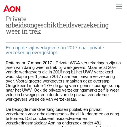
Private
arbeidsongeschiktheidsverzekering
weer in trek
Netherlands
Eén op de vijf werkgevers in 2017 naar private
verzekering overgestapt
Rotterdam, 7 maart 2017
- Private WGA-verzekeringen zijn na
jaren van daling weer in trek bij werkgevers. Maar liefst 20%
van de werkgevers die in 2016 nog bij het UWV verzekerd
was, stapte per 1 januari 2017 naar een private verzekering
over. Vooral grotere werkgevers maakten deze overstap.
Omgekeerd maakte 17% de gang van eigenrisicodragerschap
naar het UWV. Ook de private verzekeringsmarkt zelf is weer
volop in beweging: een derde van de privaat verzekerde
werkgevers wisselde van verzekeraar.
De beoogde marktwerking tussen publiek en privaat
verzekeren voor arbeidsongeschiktheid lijkt daarmee op gang
te komen. Dat concludeert risicoadviseur en
verzekeringsmakelaar Aon na onderzoek onder 481