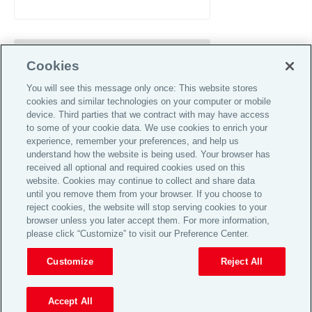
Volg Aon
Cookies
You will see this message only once: This website stores
cookies and similar technologies on your computer or mobile
device. Third parties that we contract with may have access
to some of your cookie data. We use cookies to enrich your
experience, remember your preferences, and help us
understand how the website is being used. Your browser has
Global Home
received all optional and required cookies used on this
website. Cookies may continue to collect and share data
Informatie voor investeerders
until you remove them from your browser. If you choose to
Privacy Statement
reject cookies, the website will stop serving cookies to your
browser unless you later accept them. For more information,
Algemene voorwaarden
please click “Customize” to visit our Preference Center.
© 2026 Aon plc
Customize
Reject All
View Desktop Site
Accept All