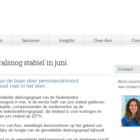
en
Sectoren
Insights
Over Aon
Con
lsnog stabiel in juni
Contact
 van de baan door pensioenakkoord
Bent u journ
it roet in het eten
dan contact 
iddelde dekkingsgraad van de Nederlandse
erugval in mei, in de eerste helft van juni stabiel gebleven
 daalde, compenseerden de rendementen op de
 De beleidsdekkingsgraad, die leidend is voor kortingen en
van juni stabiel op 107%.
ter
van Aon, wereldwijd dienstverlener op het gebied van
gelijks de hoogte van de gemiddelde dekkingsgraad bijhoudt.
rd op de gemiddelde dekkingsgraad van de afgelopen twaalf