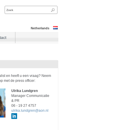
Netherlands
tact
alist en heeft u een vraag? Neem
op met de press officer:
Ulrika Lundgren
Manager Communicatie
& PR
06 - 19 27 4757
ulrika.lundgren@aon.nl