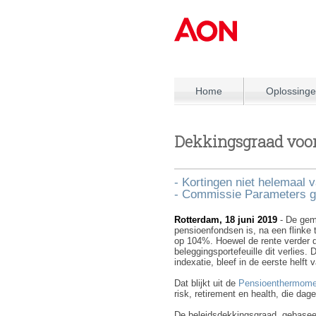
Home
Oplossing
Dekkingsgraad voora
- Kortingen niet helemaal
- Commissie Parameters goo
Rotterdam, 18 juni 2019
- De gem
pensioenfondsen is, na een flinke t
op 104%. Hoewel de rente verder
beleggingsportefeuille dit verlies.
indexatie, bleef in de eerste helft 
Dat blijkt uit de
Pensioenthermome
risk, retirement en health, die da
De beleidsdekkingsgraad, gebasee