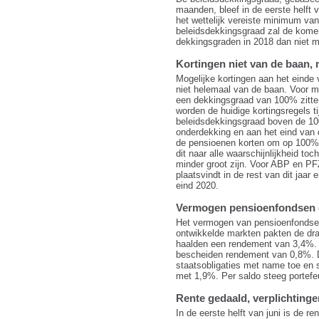
maanden, bleef in de eerste helft 
het wettelijk vereiste minimum va
beleidsdekkingsgraad zal de kome
dekkingsgraden in 2018 dan niet 
Kortingen niet van de baan,
Mogelijke kortingen aan het einde
niet helemaal van de baan. Voor m
een dekkingsgraad van 100% zitten
worden de huidige kortingsregels ti
beleidsdekkingsgraad boven de 100
onderdekking en aan het eind van 
de pensioenen korten om op 100%
dit naar alle waarschijnlijkheid toc
minder groot zijn. Voor ABP en PF
plaatsvindt in de rest van dit jaar 
eind 2020.
Vermogen pensioenfondsen 
Het vermogen van pensioenfondsen 
ontwikkelde markten pakten de dr
haalden een rendement van 3,4%.
bescheiden rendement van 0,8%. D
staatsobligaties met name toe en 
met 1,9%. Per saldo steeg portefe
Rente gedaald, verplichting
In de eerste helft van juni is de 