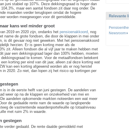
van juni stabiel op 107%. Deze dekkingsgraad is hoger dan
n 104,3%, maar een aantal fondsen zit daar nog onder. De
nde maanden verder teruglopen omdat de hogere
Relevante l
meer worden meegewogen voor dit gemiddelde.
 maar kans wel minder groot
Pensioenth
 van 2019 en 2020 zijn, ondanks het
pensioenakkoord
, nog
Newsroom
et name de grote fondsen, die door de klappen in mei onder
, is dit gevaar nog niet geweken. Met het pensioenakkoord
jdelijk herzien. Er is geen korting meer als de
% zit. Alleen fondsen die al vijf jaar te maken hebben met
dit jaar een dekkingsgraad lager dan 100% hebben, moeten
 dekkingsgraad te komen. Voor de metaalfondsen betekent
h een korting per eind van dit jaar, alleen zal deze korting wat
ZW kan een korting afgewend worden als er nog herstel
en in 2020. Zo niet, dan lopen zij het risico op kortingen per
gestegen
is in de eerste helft van juni gestegen. De aandelen van
aad weer op na de klappen en onzekerheid van mei en
 De aandelen opkomende markten noteerden een wat meer
oor de gedaalde rente nam de waarde op langlopende
steeg de vastrentende waardenportefeuille op totaalniveau
uille met ruim 2% in waarde.
en gestegen
rente verder gedaald. De rente daalde gemiddeld met