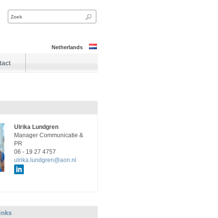
Netherlands
tact
Ulrika Lundgren
Manager Communicatie &
PR
06 - 19 27 4757
ulrika.lundgren@aon.nl
inks