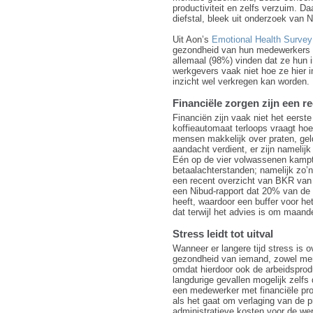
productiviteit en zelfs verzuim. D
diefstal, bleek uit onderzoek van 
Uit Aon’s
Emotional Health Survey
gezondheid van hun medewerkers ee
allemaal (98%) vinden dat ze hun 
werkgevers vaak niet hoe ze hier in
inzicht wel verkregen kan worden.
Financiële zorgen zijn een r
Financiën zijn vaak niet het eerst
koffieautomaat terloops vraagt ho
mensen makkelijk over praten, gel
aandacht verdient, er zijn namelijk
Eén op de vier volwassenen kampt 
betaalachterstanden; namelijk zo’n
een recent overzicht van BKR van d
een Nibud-rapport dat 20% van de
heeft, waardoor een buffer voor h
dat terwijl het advies is om maand
Stress leidt tot uitval
Wanneer er langere tijd stress is 
gezondheid van iemand, zowel ment
omdat hierdoor ook de arbeidsprodu
langdurige gevallen mogelijk zelfs
een medewerker met financiële pr
als het gaat om verlaging van de p
administratieve kosten voor de we