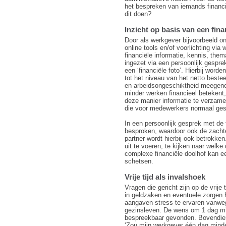
het bespreken van iemands financ
dit doen?
Inzicht op basis van een finan
Door als werkgever bijvoorbeeld on
online tools en/of voorlichting vi
financiële informatie, kennis, th
ingezet via een persoonlijk gespre
een ‘financiële foto’. Hierbij worde
tot het niveau van het netto beste
en arbeidsongeschiktheid meegenom
minder werken financieel betekent
deze manier informatie te verzamel
die voor medewerkers normaal gesp
In een persoonlijk gesprek met de 
besproken, waardoor ook de zacht
partner wordt hierbij ook betrokk
uit te voeren, te kijken naar welke 
complexe financiële doolhof kan een
schetsen.
Vrije tijd als invalshoek
Vragen die gericht zijn op de vrij
in geldzaken en eventuele zorgen 
aangaven stress te ervaren vanwe
gezinsleven. De wens om 1 dag min
bespreekbaar gevonden. Bovendien
‘Zou mijn werkgever één dag mind