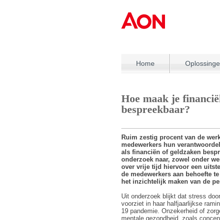
Home
Oplossing
Hoe maak je financi
bespreekbaar?
Ruim zestig procent van de werk
medewerkers hun verantwoordeli
als financiën of geldzaken besp
onderzoek naar, zowel onder wer
over vrije tijd hiervoor een uit
de medewerkers aan behoefte te 
het inzichtelijk maken van de p
Uit onderzoek blijkt dat stress d
voorziet in haar halfjaarlijkse ra
19 pandemie. Onzekerheid of zorg
mentale gezondheid, zoals concent