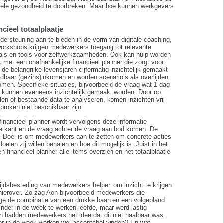
iële gezondheid te doorbreken. Maar hoe kunnen werkgevers
cieel totaalplaatje
dersteuning aan te bieden in de vorm van digitale coaching,
a workshops krijgen medewerkers toegang tot relevante
ema’s en tools voor zelfwerkzaamheden. Ook kan hulp worden
k met een onafhankelijke financieel planner die zorgt voor
n de belangrijke levensjaren cijfermatig inzichtelijk gemaakt
edbaar (gezins)inkomen en worden scenario’s als overlijden
en. Specifieke situaties, bijvoorbeeld de vraag wat 1 dag
, kunnen eveneens inzichtelijk gemaakt worden. Door op
en of bestaande data te analyseren, komen inzichten vrij
roken niet beschikbaar zijn.
financieel planner wordt vervolgens deze informatie
e kant en de vraag achter de vraag aan bod komen. De
en. Doel is om medewerkers aan te zetten om concrete acties
doelen zij willen behalen en hoe dit mogelijk is. Juist in het
 financieel planner alle items overzien en het totaalplaatje
e tijdsbesteding van medewerkers helpen om inzicht te krijgen
hierover. Zo zag Aon bijvoorbeeld medewerkers die
ge de combinatie van een drukke baan en een volgepland
der in de week te werken leefde, maar werd lastig
 hadden medewerkers het idee dat dit niet haalbaar was.
er in de week werken wel acceptabel vinden? En wat