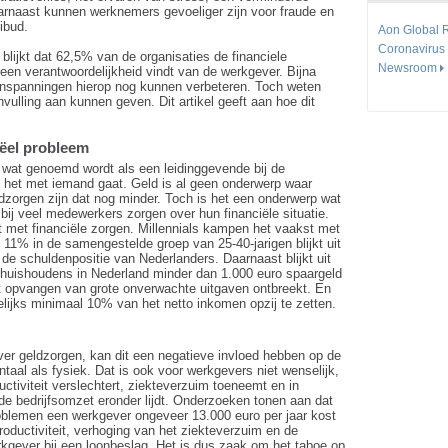
aarnaast kunnen werknemers gevoeliger zijn voor fraude en
Nibud.
Aon Global R
Coronavirus
blijkt dat 62,5% van de organisaties de financiele
Newsroom
n verantwoordelijkheid vindt van de werkgever. Bijna
inspanningen hierop nog kunnen verbeteren. Toch weten
vulling aan kunnen geven. Dit artikel geeft aan hoe dit
eëel probleem
e wat genoemd wordt als een leidinggevende bij de
e het met iemand gaat. Geld is al geen onderwerp waar
dzorgen zijn dat nog minder. Toch is het een onderwerp wat
 bij veel medewerkers zorgen over hun financiële situatie.
met financiële zorgen. Millennials kampen het vaakst met
 11% in de samengestelde groep van 25-40-jarigen blijkt uit
e schuldenpositie van Nederlanders. Daarnaast blijkt uit
 huishoudens in Nederland minder dan 1.000 euro spaargeld
et opvangen van grote onverwachte uitgaven ontbreekt. En
elijks minimaal 10% van het netto inkomen opzij te zetten.
over geldzorgen, kan dit een negatieve invloed hebben op de
aal als fysiek. Dat is ook voor werkgevers niet wenselijk,
ctiviteit verslechtert, ziekteverzuim toeneemt en in
 de bedrijfsomzet eronder lijdt. Onderzoeken tonen aan dat
oblemen een werkgever ongeveer 13.000 euro per jaar kost
roductiviteit, verhoging van het ziekteverzuim en de
rkgever bij een loonbeslag. Het is dus zaak om het taboe op