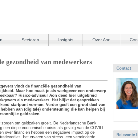
en
Sectoren
Insights
Over Aon
Con
ële gezondheid van medewerkers
Contact
gevers vindt de financiële gezondheid van
jkheid. Maar hoe maak je als werkgever een onderwerp
reekbaar? Risico-adviseur Aon deed hier uitgebreid
kgevers als medewerkers. Het blijkt dat gesprekken
stekend startpunt vormen. Verder geeft een groot deel van
hebben aan (digitale) ondersteuning die kan helpen bij
ersoonlijke geldzaken.
oor zorgen om geldzaken groeit. De Nederlandsche Bank
ming een diepe economische crisis als gevolg van de COVID-
en over financiën hebben een negatieve impact op de
Relevante l
ratieverlies, het ervaren van stress, een verminderde